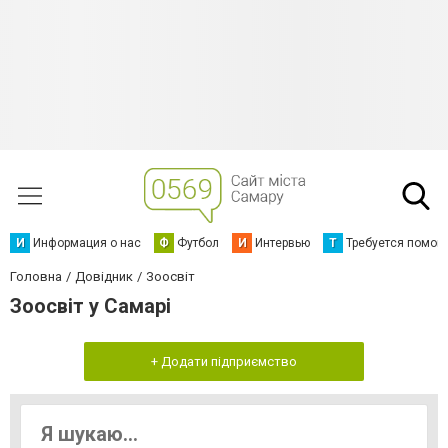
И
Информация о нас
Ф
Футбол
И
Интервью
Т
Требуется помощ
Головна
Довідник
Зоосвіт
Зоосвіт у Самарі
+ Додати підприємство