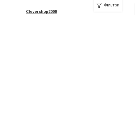
Фільтри
Clevershop2000
Я рекомендую
Ветеринарная аптека
51200, Новомосковск, улица Гетьманская, 48
+380 (67) 826-35-72
Я рекомендую
Ветеринарная аптека (+Зоо магазин)
51200, Новомосковск, улица Сучкова, 52
+380 (67) 826-35-70