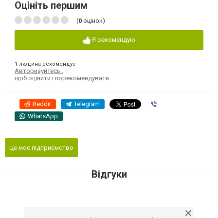
Оцініть першим
(
0
оцінок)
Я рекомендую
1 людина рекомендує
Авторизуйтесь
,
щоб оцінити і порекомендувати
Reddit
Telegram
Viber
WhatsApp
Це моє підприємство
Відгуки