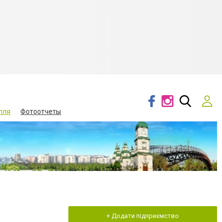
лля
Фотоотчеты
+ Додати підприємство