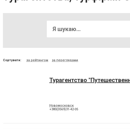
Сортувати:
за рейтингом
за переглядами
Турагентство "Путешествен
Новомосковск
+380(0569)31-42-05