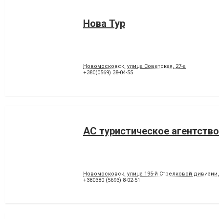
Нова Тур
Новомосковск, улица Советская, 27-а
+380(0569) 38-04-55
АС туристическое агентство
Новомосковск, улица 195-й Стрелковой дивизии, 
+380380 (5693) 8-02-51