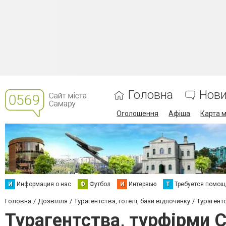
Головна
Нов
Оголошення
Афіша
Карта м
И
Информация о нас
Ф
Футбол
И
Интервью
Т
Требуется помощ
Головна
Дозвілля
Турагентства, готелі, бази відпочинку
Турагент
Турагентства, турфірми 