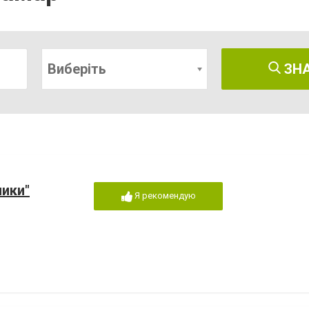
Виберіть
ЗН
ники"
Я рекомендую