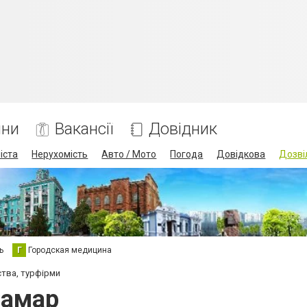
ини
Вакансії
Довідник
іста
Нерухомість
Авто / Мото
Погода
Довідкова
Дозві
ь
Г
Городская медицина
ства, турфірми
Самар