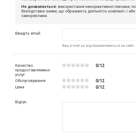
Не дозволяється:
використання ненормативної лексики, по
безпідставні заяви, що ображають діяльність компанії і / або
самореклама.
Введіть email:
Ваш e-mail не відображатиметься на сайті
Качество
0/12
предоставляемых
услуг
Обслуговування
0/12
Цена
0/12
Відгук: