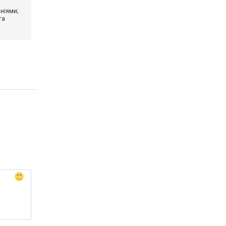
ніями;
та