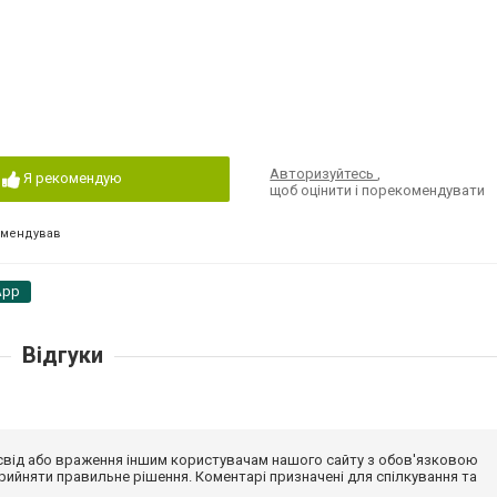
Авторизуйтесь
,
Я рекомендую
щоб оцінити і порекомендувати
омендував
App
Відгуки
досвід або враження іншим користувачам нашого сайту з обов'язковою
ийняти правильне рішення. Коментарі призначені для спілкування та