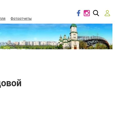
лля
Фотоотчеты
довой