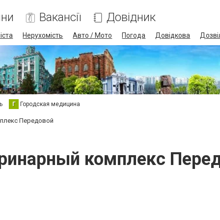
ини
Вакансії
Довідник
іста
Нерухомість
Авто / Мото
Погода
Довідкова
Дозві
ь
Г
Городская медицина
мплекс Передовой
ринарный комплекс Пере