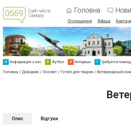
Головна
Нов
Оголошення
Афіша
Карта м
И
Информация о нас
Ф
Футбол
И
Интервью
Т
Требуется помощ
Головна
Довідник
Зоосвіт
Готелі для тварин
Ветеринарный ко
Вете
Опис
Відгуки