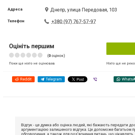
Адреса
Днепр, улица Передовая, 103
Телефон
+380 (97) 767-57-97
Оцініть першим
(
0
оцінок)
Ніхто ще не рек
Поки ще ніхто не оцінював
Reddit
Telegram
Viber
Whats
Відгук - це думка або оцінка людей, які бажають передати 
аргументацією залишеного відгука. Це допоможе багатьом пр
обговорення, а також для роз'яснення питань, що цікавлять.