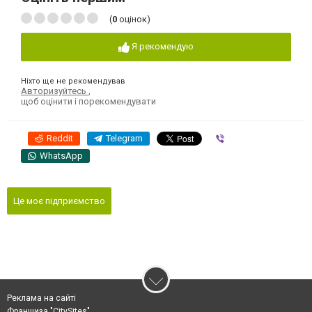
(
0
оцінок)
Я рекомендую
Ніхто ще не рекомендував
Авторизуйтесь
,
щоб оцінити і порекомендувати
Reddit
Telegram
Viber
WhatsApp
Це моє підприємство
Реклама на сайті
Франшиза "CitySites"