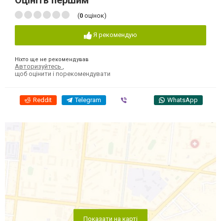
Оцініть першим
(
0
оцінок)
Я рекомендую
Ніхто ще не рекомендував
Авторизуйтесь
,
щоб оцінити і порекомендувати
Reddit
Telegram
Viber
WhatsApp
Показати на карті