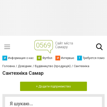
И
Информация о нас
Ф
Футбол
И
Интервью
Т
Требуется помощ
Головна
Довідник
Будівництво (продукція)
Сантехніка
Сантехніка Самар
+ Додати підприємство