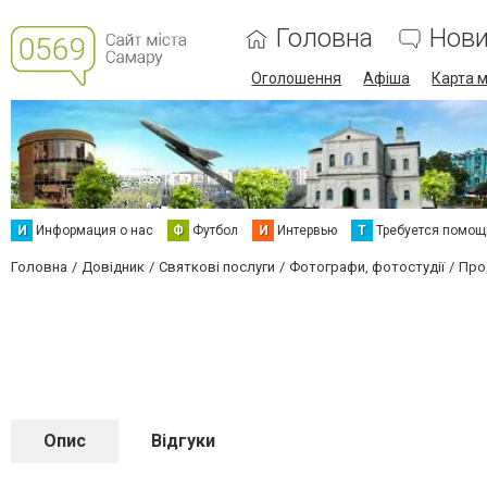
Головна
Нов
Оголошення
Афіша
Карта м
И
Информация о нас
Ф
Футбол
И
Интервью
Т
Требуется помощ
Головна
Довідник
Святкові послуги
Фотографи, фотостудії
Про
Опис
Відгуки