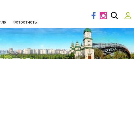
лля
Фотоотчеты