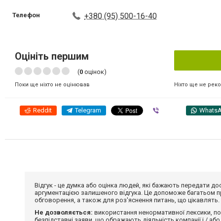
Телефон
+380 (95) 500-16-40
Оцініть першим
(
0
оцінок)
Ніхто ще не рек
Поки ще ніхто не оцінював
Reddit
Telegram
Viber
Whats
Відгук - це думка або оцінка людей, які бажають передати 
аргументацією залишеного відгука. Це допоможе багатьом пр
обговорення, а також для роз'яснення питань, що цікавлять.
Не дозволяється:
використання ненормативної лексики, по
безпідставні заяви, що ображають діяльність компанії і / або