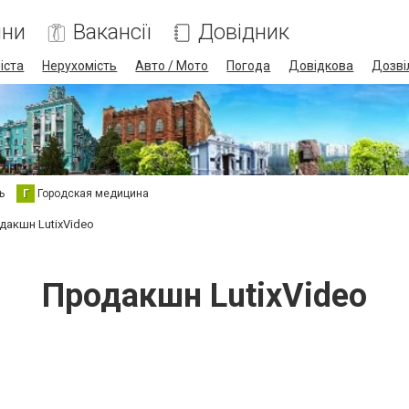
ини
Вакансії
Довідник
іста
Нерухомість
Авто / Мото
Погода
Довідкова
Дозві
ь
Г
Городская медицина
дакшн LutixVideo
Продакшн LutixVideo