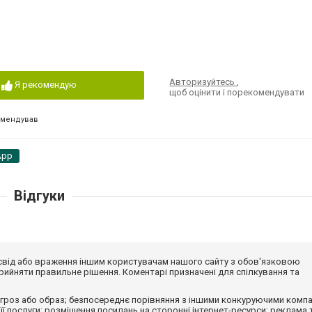
Авторизуйтесь
,
Я рекомендую
щоб оцінити і порекомендувати
омендував
App
Відгуки
досвід або враження іншим користувачам нашого сайту з обов'язковою
ийняти правильне рішення. Коментарі призначені для спілкування та
гроз або образ; безпосереднє порівняння з іншими конкуруючими компа
 її послуги; розміщення посилань на сторонні інтернет-ресурси; реклама 