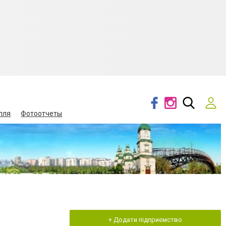
лля
Фотоотчеты
+ Додати підприємство