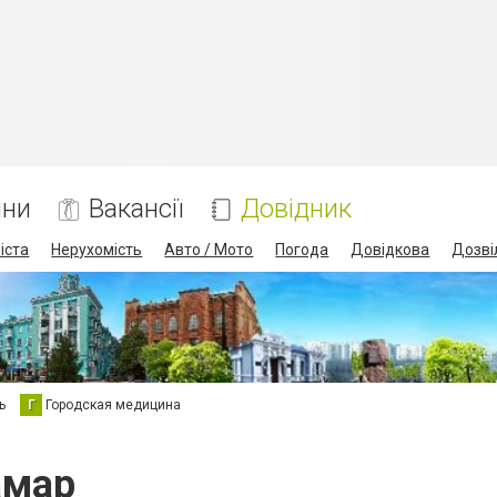
ини
Вакансії
Довідник
іста
Нерухомість
Авто / Мото
Погода
Довідкова
Дозві
ь
Г
Городская медицина
амар