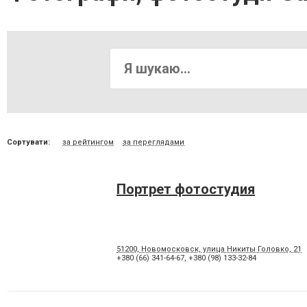
Сортувати:
за рейтингом
за переглядами
Портрет фотостудия
51200, Новомосковск, улица Никиты Головко, 21
+380 (66) 341-64-67
,
+380 (98) 133-32-84