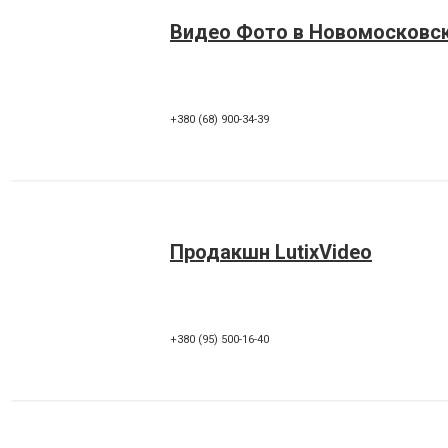
Видео Фото в Новомосковс
+380 (68) 900-34-39
Продакшн LutixVideo
+380 (95) 500-16-40