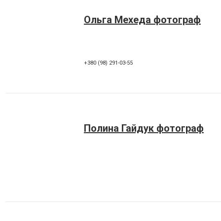
Ольга Мехеда фотограф
+380 (98) 291-03-55
Полина Гайдук фотограф