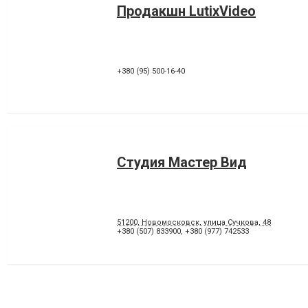
Продакшн LutixVideo
+380 (95) 500-16-40
Студия Мастер Вид
51200, Новомосковск, улица Сучкова, 48
+380 (507) 833900
,
+380 (977) 742533