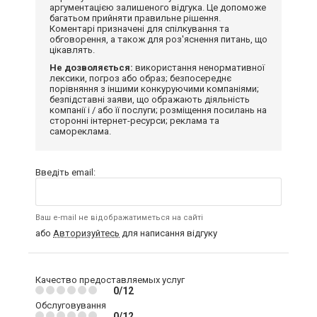
аргументацією залишеного відгука. Це допоможе
багатьом прийняти правильне рішення.
Коментарі призначені для спілкування та
обговорення, а також для роз'яснення питань, що
цікавлять.
Не дозволяється:
використання ненормативної
лексики, погроз або образ; безпосереднє
порівняння з іншими конкуруючими компаніями;
безпідставні заяви, що ображають діяльність
компанії і / або її послуги; розміщення посилань на
сторонні інтернет-ресурси; реклама та
самореклама.
Введіть email:
Ваш e-mail не відображатиметься на сайті
або
Авторизуйтесь
для написання відгуку
Качество предоставляемых услуг
0/12
Обслуговування
0/12