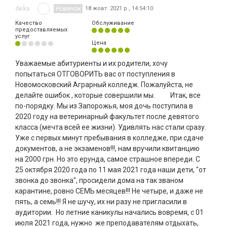
deka
Новичок
18 жовт. 2021 р., 14:54:10
Качество
Обслуживание
предоставляемых
услуг
Цена
Уважаемые абитуриенты и их родители, хочу
попытаться ОТГОВОРИТЬ вас от поступления в
Новомосковский Аграрный колледж. Пожалуйста, не
делайте ошибок , которые совершили мы. Итак, все
по-порядку. Мы из Запорожья, моя дочь поступила в
2020 году на ветеринарный факультет после девятого
класса (мечта всей ее жизни). Удивлять нас стали сразу.
Уже с первых минут пребывания в колледже, при сдаче
документов, а не экзаменов!!!, нам вручили квитанцию
на 2000 грн. Но это ерунда, самое страшное впереди. С
25 октября 2020 года по 11 мая 2021 года наши дети, "от
звонка до звонка", просидели дома на так званом
карантине, ровно СЕМЬ месяцев!!! Не четыре, и даже не
пять, а семь!!! Я не шучу, их ни разу не пригласили в
аудитории. Но летние каникулы начались вовремя, с 01
июля 2021 года, нужно же преподавателям отдыхать,