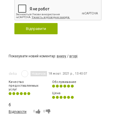
Відправити
Показувати новий коментар:
внизу
/
вгорі
deka
Новичок
18 жовт. 2021 р., 13:40:07
Качество
Обслуживание
предоставляемых
услуг
Цена
б
0
0
Відповісти