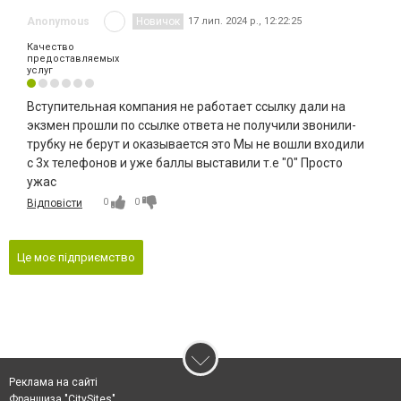
Anonymous
Новичок
17 лип. 2024 р., 12:22:25
Качество
предоставляемых
услуг
Вступительная компания не работает ссылку дали на
экзмен прошли по ссылке ответа не получили звонили-
трубку не берут и оказывается это Мы не вошли входили
с 3х телефонов и уже баллы выставили т.е "0" Просто
ужас
0
0
Відповісти
Це моє підприємство
Реклама на сайті
Франшиза "CitySites"