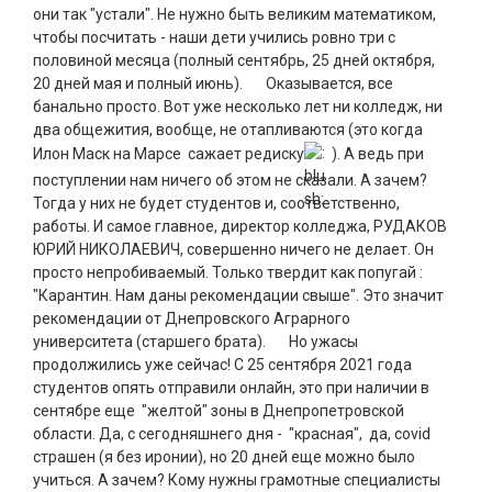
они так "устали". Не нужно быть великим математиком,
чтобы посчитать - наши дети учились ровно три с
половиной месяца (полный сентябрь, 25 дней октября,
20 дней мая и полный июнь). Оказывается, все
банально просто. Вот уже несколько лет ни колледж, ни
два общежития, вообще, не отапливаются (это когда
Илон Маск на Марсе сажает редиску
). А ведь при
поступлении нам ничего об этом не сказали. А зачем?
Тогда у них не будет студентов и, соответственно,
работы. И самое главное, директор колледжа, РУДАКОВ
ЮРИЙ НИКОЛАЕВИЧ, совершенно ничего не делает. Он
просто непробиваемый. Только твердит как попугай :
"Карантин. Нам даны рекомендации свыше". Это значит
рекомендации от Днепровского Аграрного
университета (старшего брата). Но ужасы
продолжились уже сейчас! С 25 сентября 2021 года
студентов опять отправили онлайн, это при наличии в
сентябре еще "желтой" зоны в Днепропетровской
области. Да, с сегодняшнего дня - "красная", да, covid
страшен (я без иронии), но 20 дней еще можно было
учиться. А зачем? Кому нужны грамотные специалисты