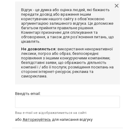
Відгук - це думка або оцінка людей, які бажають
передати досвід або враження іншим
користувачам нашого сайту з обов'язковою
аргументацією залишеного відгука. Це допоможе
багатьом прийняти правильне рішення.
Коментарі призначені для спілкування та
обговорення, а також для роз'яснення питань, що
цікавлять.
Не дозволяється:
використання ненормативної
лексики, погроз або образ; безпосереднє
порівняння з іншими конкуруючими компаніями;
безпідставні заяви, що ображають діяльність
компанії і / або її послуги; розміщення посилань на
сторонні інтернет-ресурси; реклама та
самореклама.
Введіть email:
Ваш e-mail не відображатиметься на сайті
або
Авторизуйтесь
для написання відгуку