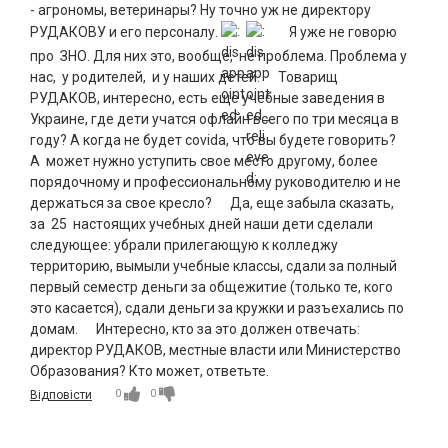
- агрономы, ветеринары? Ну точно уж не директору
РУДАКОВУ и его персоналу.
Я уже не говорю
про ЗНО. Для них это, вообще, не проблема. Проблема у
нас, у родителей, и у наших детей. Товарищ
РУДАКОВ, интересно, есть еще учебные заведения в
Украине, где дети учатся офлайн всего по три месяца в
году? А когда не будет covida, что вы будете говорить?
А может нужно уступить свое место другому, более
порядочному и профессиональному руководителю и не
держаться за свое кресло? Да, еще забыла сказать,
за 25 настоящих учебных дней наши дети сделали
следующее: убрали прилегающую к колледжу
территорию, вымыли учебные классы, сдали за полный
первый семестр деньги за общежитие (только те, кого
это касается), сдали деньги за кружки и разъехались по
домам. Интересно, кто за это должен отвечать:
директор РУДАКОВ, местные власти или Министерство
Образования? Кто может, ответьте.
0
0
Відповісти