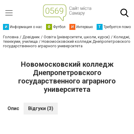
И
Информация о нас
Ф
Футбол
И
Интервью
Т
Требуется помощ
Головна
Довідник
Освіта (університети, школи, курси)
Коледжі,
технікуми, училища
Новомосковский колледж Днепропетровского
государственного аграрного университета
Новомосковский колледж
Днепропетровского
государственного аграрного
университета
Опис
Відгуки (3)