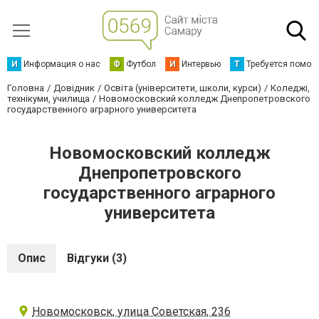
И
Информация о нас
Ф
Футбол
И
Интервью
Т
Требуется помощ
Головна
Довідник
Освіта (університети, школи, курси)
Коледжі,
технікуми, училища
Новомосковский колледж Днепропетровского
государственного аграрного университета
Новомосковский колледж
Днепропетровского
государственного аграрного
университета
Опис
Відгуки (3)
Новомосковск, улица Советская, 236