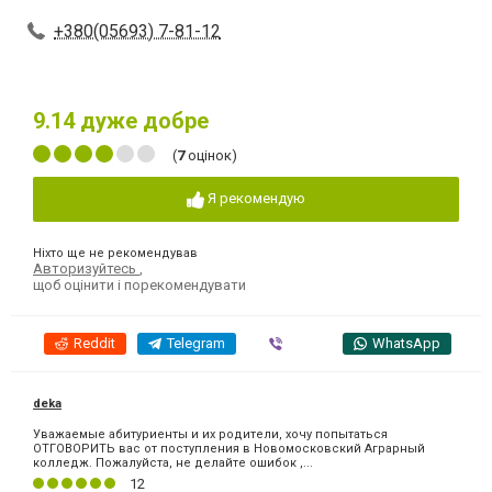
+380(05693) 7-81-12
9.14
дуже добре
(
7
оцінок)
Я рекомендую
Ніхто ще не рекомендував
Авторизуйтесь
,
щоб оцінити і порекомендувати
Reddit
Telegram
Viber
WhatsApp
deka
Уважаемые абитуриенты и их родители, хочу попытаться
ОТГОВОРИТЬ вас от поступления в Новомосковский Аграрный
колледж. Пожалуйста, не делайте ошибок ,...
12