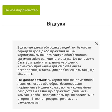
Це моє підприємство
Відгуки
Відгук - це думка або оцінка людей, які бажають
передати досвід або враження іншим
користувачам нашого сайту з обов'язковою
аргументацією залишеного відгука. Це допоможе
багатьом прийняти правильне рішення.
Коментарі призначені для спілкування та
обговорення, а також для роз'яснення питань, що
цікавлять.
Не дозволяється:
використання ненормативної
лексики, погроз або образ; безпосереднє
порівняння з іншими конкуруючими компаніями;
безпідставні заяви, що ображають діяльність
компанії і / або її послуги; розміщення посилань на
сторонні інтернет-ресурси; реклама та
самореклама.