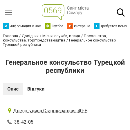
И
Информация о нас
Ф
Футбол
И
Интервью
Т
Требуется помощ
Головна
Довідник
Міські служби, влада
Посольства,
консульства, торгпредставництва
Генеральное консульство
Турецкой республики
Генеральное консульство Турецкой
республики
Опис
Відгуки
Днепр, улица Староказацкая, 40-Б
38-42-05