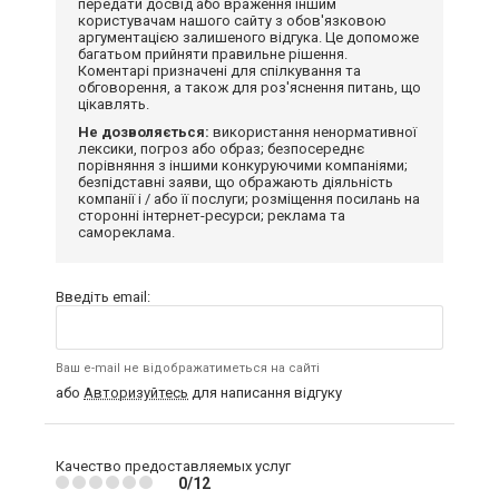
передати досвід або враження іншим
користувачам нашого сайту з обов'язковою
аргументацією залишеного відгука. Це допоможе
багатьом прийняти правильне рішення.
Коментарі призначені для спілкування та
обговорення, а також для роз'яснення питань, що
цікавлять.
Не дозволяється:
використання ненормативної
лексики, погроз або образ; безпосереднє
порівняння з іншими конкуруючими компаніями;
безпідставні заяви, що ображають діяльність
компанії і / або її послуги; розміщення посилань на
сторонні інтернет-ресурси; реклама та
самореклама.
Введіть email:
Ваш e-mail не відображатиметься на сайті
або
Авторизуйтесь
для написання відгуку
Качество предоставляемых услуг
0/12