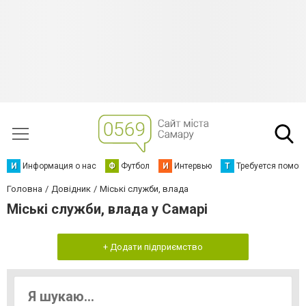
И
Информация о нас
Ф
Футбол
И
Интервью
Т
Требуется помощ
Головна
Довідник
Міські служби, влада
Міські служби, влада у Самарі
+ Додати підприємство