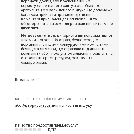
передати досвід або враження іншим
користувачам нашого сайту з обов'язковою
аргументацією залишеного відгука. Це допоможе
багатьом прийняти правильне рішення.
Коментарі призначені для спілкування та
обговорення, а також для роз'яснення питань, що
цікавлять.
Не дозволяється:
використання ненормативної
лексики, погроз або образ; безпосереднє
порівняння з іншими конкуруючими компаніями;
безпідставні заяви, що ображають діяльність
компанії і / або її послуги; розміщення посилань на
сторонні інтернет-ресурси; реклама та
самореклама.
Введіть email:
Ваш e-mail не відображатиметься на сайті
або
Авторизуйтесь
для написання відгуку
Качество предоставляемых услуг
0/12