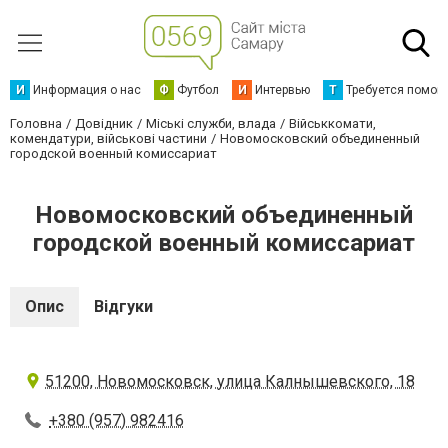
И
Информация о нас
Ф
Футбол
И
Интервью
Т
Требуется помощ
Головна
Довідник
Міські служби, влада
Військкомати,
комендатури, військові частини
Новомосковский объединенный
городской военный комиссариат
Новомосковский объединенный
городской военный комиссариат
Опис
Відгуки
51200, Новомосковск, улица Калнышевского, 18
+380 (957) 982416