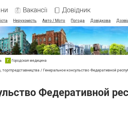
ини
Вакансії
Довідник
іста
Нерухомість
Авто / Мото
Погода
Довідкова
Дозві
ь
Г
Городская медицина
, торгпредставництва
Генеральное консульство Федеративной респу
ульство Федеративной ре