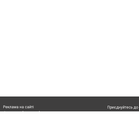
Реклама на сайті
Приєднуйтесь до 
Франшиза "CitySites"
З питань реклами:
Допускається цит