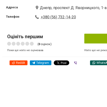
Адреса
Днепр, проспект Д. Яворницкого, 1-а
Телефон
+380 (56) 732-14-20
Оцініть першим
(
0
оцінок)
Ніхто ще не рек
Поки ще ніхто не оцінював
Reddit
Telegram
Viber
Whats