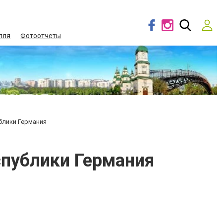
лля
Фотоотчеты
блики Германия
спублики Германия