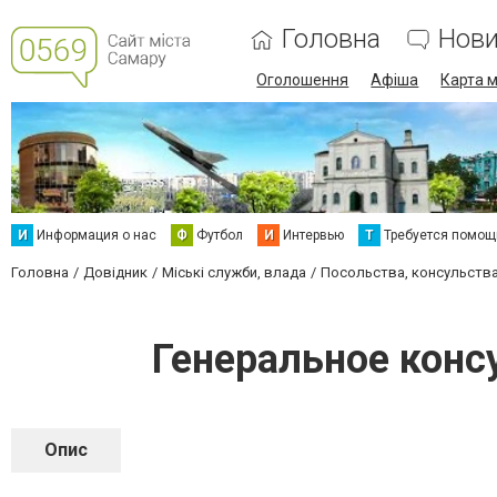
Головна
Нов
Оголошення
Афіша
Карта м
И
Информация о нас
Ф
Футбол
И
Интервью
Т
Требуется помощ
Головна
Довідник
Міські служби, влада
Посольства, консульства
Генеральное конс
Опис