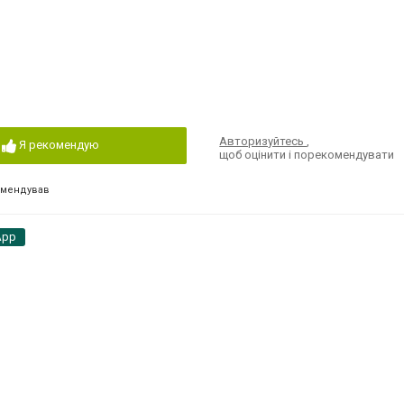
Авторизуйтесь
,
Я рекомендую
щоб оцінити і порекомендувати
омендував
App