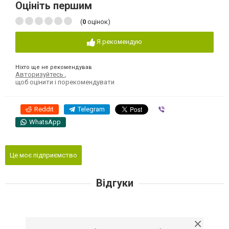
Оцініть першим
(
0
оцінок)
Я рекомендую
Ніхто ще не рекомендував
Авторизуйтесь
,
щоб оцінити і порекомендувати
Reddit
Telegram
Viber
WhatsApp
Це моє підприємство
Відгуки