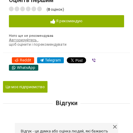
Оцініть першим
(
0
оцінок)
Я рекомендую
Ніхто ще не рекомендував
Авторизуйтесь
,
щоб оцінити і порекомендувати
Reddit
Telegram
Viber
WhatsApp
Це моє підприємство
Відгуки
Відгук - це думка або оцінка людей, які бажають