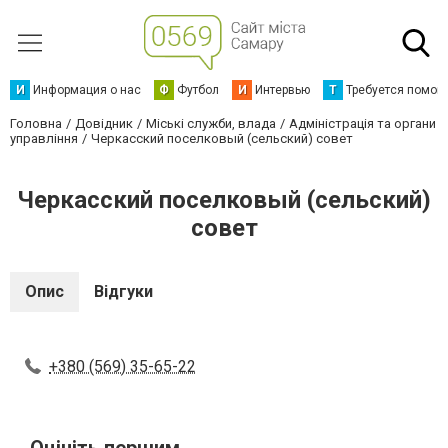
И
Информация о нас
Ф
Футбол
И
Интервью
Т
Требуется помощ
Головна
Довідник
Міські служби, влада
Адміністрація та органи
управління
Черкасский поселковый (сельский) совет
Черкасский поселковый (сельский)
совет
Опис
Відгуки
+380 (569) 35-65-22