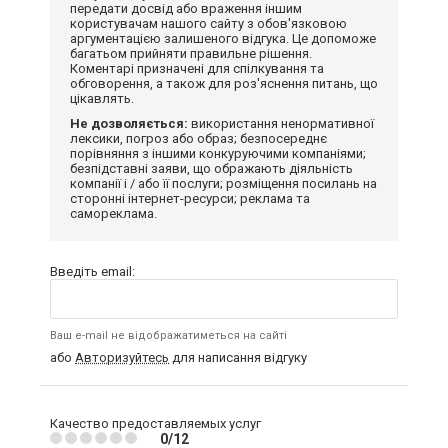
передати досвід або враження іншим
користувачам нашого сайту з обов'язковою
аргументацією залишеного відгука. Це допоможе
багатьом прийняти правильне рішення.
Коментарі призначені для спілкування та
обговорення, а також для роз'яснення питань, що
цікавлять.
Не дозволяється:
використання ненормативної
лексики, погроз або образ; безпосереднє
порівняння з іншими конкуруючими компаніями;
безпідставні заяви, що ображають діяльність
компанії і / або її послуги; розміщення посилань на
сторонні інтернет-ресурси; реклама та
самореклама.
Введіть email:
Ваш e-mail не відображатиметься на сайті
або
Авторизуйтесь
для написання відгуку
Качество предоставляемых услуг
0/12