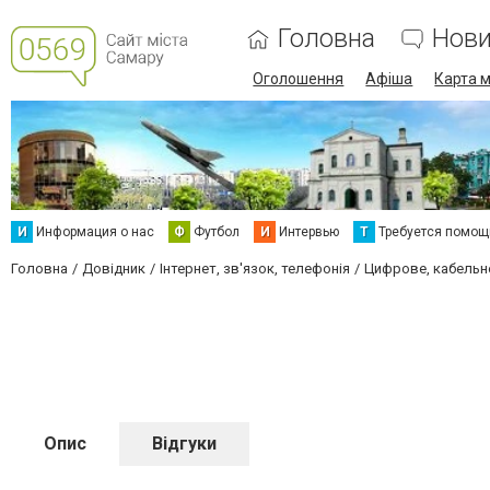
Головна
Нов
Оголошення
Афіша
Карта м
И
Информация о нас
Ф
Футбол
И
Интервью
Т
Требуется помощ
Головна
Довідник
Інтернет, зв'язок, телефонія
Цифрове, кабельне
Опис
Відгуки