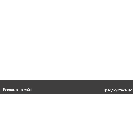
Реклама на сайті
Приєднуйтесь до 
Франшиза "CitySites"
З питань реклами:
Допускається цит
rek@citysites.ua
тексті обов'язко
розміщення прямо
абзацу в тексті 