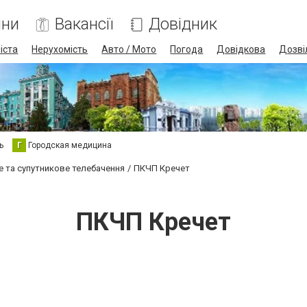
ини
Вакансії
Довідник
іста
Нерухомість
Авто / Мото
Погода
Довідкова
Дозві
ь
Г
Городская медицина
 та супутникове телебачення
ПКЧП Кречет
ПКЧП Кречет