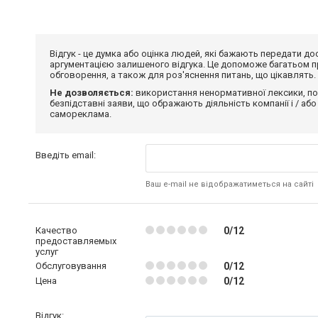
Відгук - це думка або оцінка людей, які бажають передати 
аргументацією залишеного відгука. Це допоможе багатьом пр
обговорення, а також для роз'яснення питань, що цікавлять.
Не дозволяється:
використання ненормативної лексики, по
безпідставні заяви, що ображають діяльність компанії і / або
самореклама.
Введіть email:
Ваш e-mail не відображатиметься на сайті
Качество
0/12
предоставляемых
услуг
Обслуговування
0/12
Цена
0/12
Відгук: