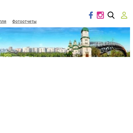
лля
Фотоотчеты