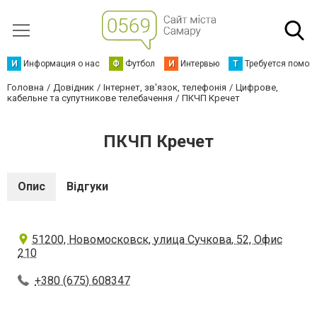
И
Информация о нас
Ф
Футбол
И
Интервью
Т
Требуется помощ
Головна
Довідник
Інтернет, зв'язок, телефонія
Цифрове,
кабельне та супутникове телебачення
ПКЧП Кречет
ПКЧП Кречет
Опис
Відгуки
51200, Новомосковск, улица Сучкова, 52, Офис
210
+380 (675) 608347