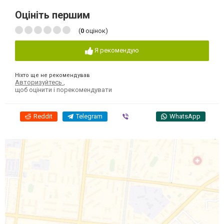
Оцініть першим
(
0
оцінок)
Я рекомендую
Ніхто ще не рекомендував
Авторизуйтесь
,
щоб оцінити і порекомендувати
Reddit
Telegram
Viber
WhatsApp