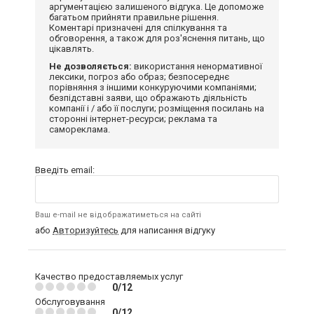
аргументацією залишеного відгука. Це допоможе
багатьом прийняти правильне рішення.
Коментарі призначені для спілкування та
обговорення, а також для роз'яснення питань, що
цікавлять.
Не дозволяється:
використання ненормативної
лексики, погроз або образ; безпосереднє
порівняння з іншими конкуруючими компаніями;
безпідставні заяви, що ображають діяльність
компанії і / або її послуги; розміщення посилань на
сторонні інтернет-ресурси; реклама та
самореклама.
Введіть email:
Ваш e-mail не відображатиметься на сайті
або
Авторизуйтесь
для написання відгуку
Качество предоставляемых услуг
0/12
Обслуговування
0/12