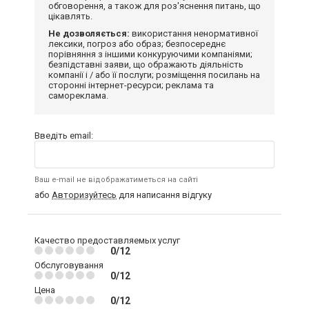
обговорення, а також для роз'яснення питань, що
цікавлять.
Не дозволяється:
використання ненормативної
лексики, погроз або образ; безпосереднє
порівняння з іншими конкуруючими компаніями;
безпідставні заяви, що ображають діяльність
компанії і / або її послуги; розміщення посилань на
сторонні інтернет-ресурси; реклама та
самореклама.
Введіть email:
Ваш e-mail не відображатиметься на сайті
або
Авторизуйтесь
для написання відгуку
Качество предоставляемых услуг
0/12
Обслуговування
0/12
Цена
0/12