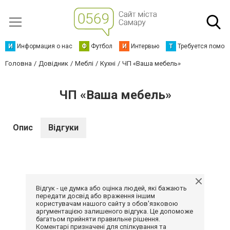
И
Информация о нас
Ф
Футбол
И
Интервью
Т
Требуется помощ
Головна
Довідник
Меблі
Кухні
ЧП «Ваша мебель»
ЧП «Ваша мебель»
Опис
Відгуки
Відгук - це думка або оцінка людей, які бажають
передати досвід або враження іншим
користувачам нашого сайту з обов'язковою
аргументацією залишеного відгука. Це допоможе
багатьом прийняти правильне рішення.
Коментарі призначені для спілкування та