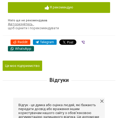
Я рекомендую
Ніхто ще не рекомендував
Авторизуйтесь
,
щоб оцінити і порекомендувати
Reddit
Telegram
Viber
WhatsApp
Це моє підприємство
Відгуки
Відгук - це думка або оцінка людей, які бажають
передати досвід або враження іншим
користувачам нашого сайту з обов'язковою
аргументацією залишеного відгука. Це допоможе