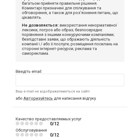
багатьом прийняти правильне рішення.
Коментарі призначені для спілкування та
обговорення, а також для роз'яснення питань, що
цікавлять.
Не дозволяється:
використання ненормативної
лексики, погроз або образ; безпосереднє
порівняння з іншими конкуруючими компаніями;
безпідставні заяви, що ображають діяльність
компанії і / або її послуги; розміщення посилань на
сторонні інтернет-ресурси; реклама та
самореклама.
Введіть email:
Ваш e-mail не відображатиметься на сайті
або
Авторизуйтесь
для написання відгуку
Качество предоставляемых услуг
0/12
Обслуговування
0/12