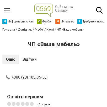
И
Информация о нас
Ф
Футбол
И
Интервью
Т
Требуется помощ
Головна
Довідник
Меблі
Кухні
ЧП «Ваша мебель»
ЧП «Ваша мебель»
Опис
Відгуки
+380 (98) 105-35-53
Оцініть першим
(
0
оцінок)