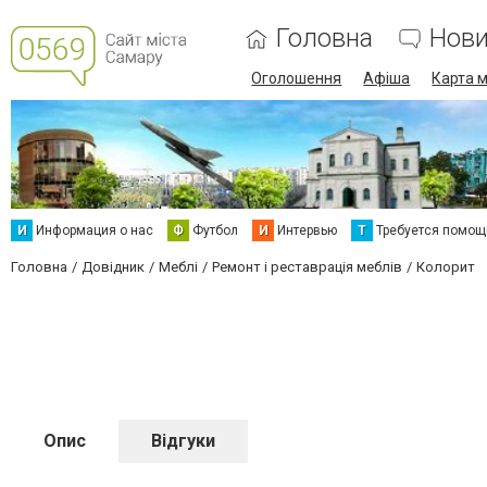
Головна
Нов
Оголошення
Афіша
Карта м
И
Информация о нас
Ф
Футбол
И
Интервью
Т
Требуется помощ
Головна
Довідник
Меблі
Ремонт і реставрація меблів
Колорит
Опис
Відгуки