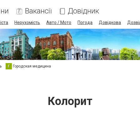
ини
Вакансії
Довідник
іста
Нерухомість
Авто / Мото
Погода
Довідкова
Дозві
ь
Г
Городская медицина
Колорит