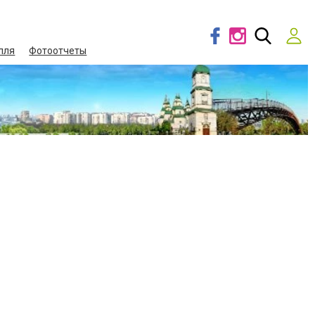
лля
Фотоотчеты