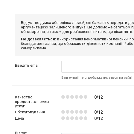
Відгук - це думка або оцінка людей, які бажають передати 
аргументацією залишеного відгука. Це допоможе багатьом пр
обговорення, а також для роз'яснення питань, що цікавлять.
Не дозволяється:
використання ненормативної лексики, по
безпідставні заяви, що ображають діяльність компанії і / або
самореклама.
Введіть email:
Ваш e-mail не відображатиметься на сайті
Качество
0/12
предоставляемых
услуг
Обслуговування
0/12
Цена
0/12
Відгук: