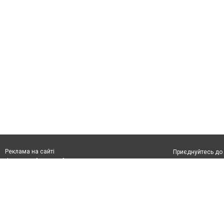
Реклама на сайті
Приєднуйтесь до 
Франшиза "CitySites"
З питань реклами:
Допускається цит
rek@citysites.ua
тексті обов'язко
розміщення прямо
абзацу в тексті 