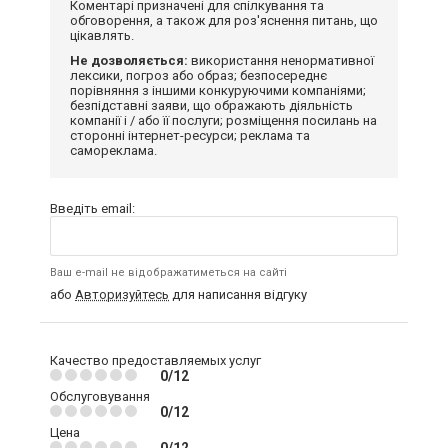
Коментарі призначені для спілкування та
обговорення, а також для роз'яснення питань, що
цікавлять.
Не дозволяється:
використання ненормативної
лексики, погроз або образ; безпосереднє
порівняння з іншими конкуруючими компаніями;
безпідставні заяви, що ображають діяльність
компанії і / або її послуги; розміщення посилань на
сторонні інтернет-ресурси; реклама та
самореклама.
Введіть email:
Ваш e-mail не відображатиметься на сайті
або
Авторизуйтесь
для написання відгуку
Качество предоставляемых услуг
0/12
Обслуговування
0/12
Цена
0/12