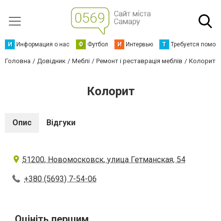
И
Информация о нас
Ф
Футбол
И
Интервью
Т
Требуется помощ
Головна
Довідник
Меблі
Ремонт і реставрація меблів
Колорит
Колорит
Опис
Відгуки
51200, Новомосковск, улица Гетманская, 54
+380 (5693) 7-54-06
Оцініть першим