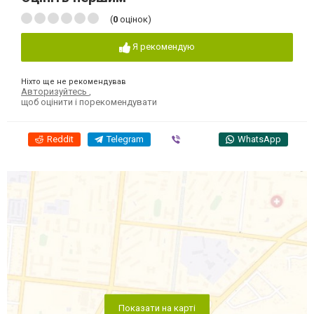
(
0
оцінок)
Я рекомендую
Ніхто ще не рекомендував
Авторизуйтесь
,
щоб оцінити і порекомендувати
Reddit
Telegram
Viber
WhatsApp
Показати на карті