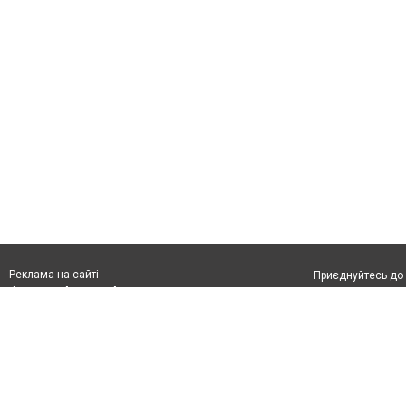
Реклама на сайті
Приєднуйтесь до 
Франшиза "CitySites"
З питань реклами:
Допускається цит
rek@citysites.ua
тексті обов'язко
розміщення прямо
абзацу в тексті 