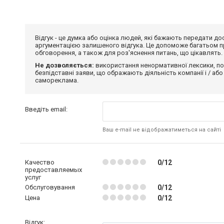
Відгук - це думка або оцінка людей, які бажають передати 
аргументацією залишеного відгука. Це допоможе багатьом пр
обговорення, а також для роз'яснення питань, що цікавлять.
Не дозволяється:
використання ненормативної лексики, по
безпідставні заяви, що ображають діяльність компанії і / або
самореклама.
Введіть email:
Ваш e-mail не відображатиметься на сайті
Качество
0/12
предоставляемых
услуг
Обслуговування
0/12
Цена
0/12
Відгук: