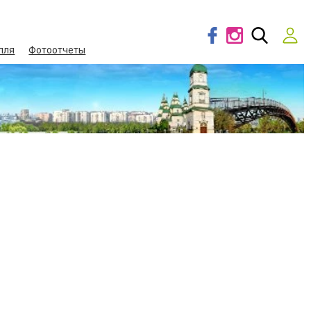
лля
Фотоотчеты