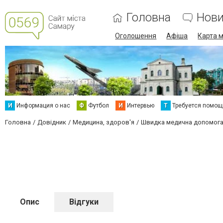
Головна
Нов
Оголошення
Афіша
Карта м
И
Информация о нас
Ф
Футбол
И
Интервью
Т
Требуется помощ
Головна
Довідник
Медицина, здоров'я
Швидка медична допомог
Опис
Відгуки