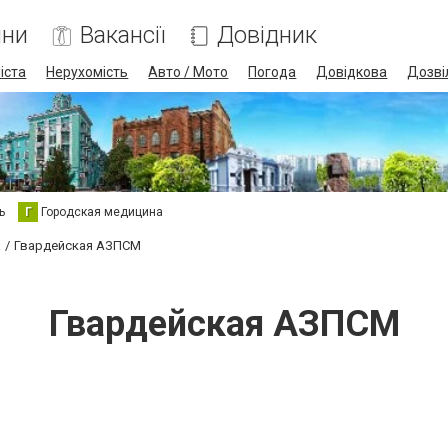
ини
Вакансії
Довідник
іста
Нерухомість
Авто / Мото
Погода
Довідкова
Дозві
ь
Г
Городская медицина
а
Гвардейская АЗПСМ
Гвардейская АЗПСМ