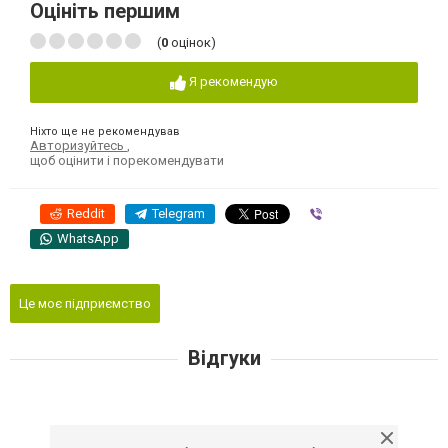
Оцініть першим
(
0
оцінок)
Я рекомендую
Ніхто ще не рекомендував
Авторизуйтесь
,
щоб оцінити і порекомендувати
Reddit
Telegram
Viber
WhatsApp
Це моє підприємство
Відгуки