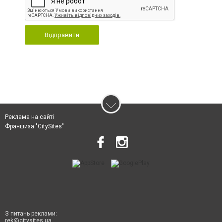
Відправити
Реклама на сайті
Франшиза "CitySites"
З питань реклами:
rek@citysites.ua