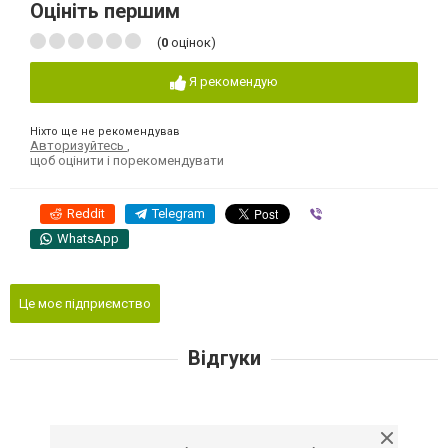
Оцініть першим
(
0
оцінок)
Я рекомендую
Ніхто ще не рекомендував
Авторизуйтесь
,
щоб оцінити і порекомендувати
Reddit
Telegram
Viber
WhatsApp
Це моє підприємство
Відгуки