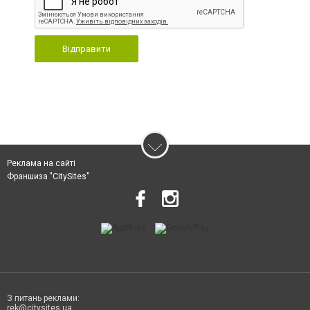
Відправити
Реклама на сайті
Франшиза "CitySites"
З питань реклами:
rek@citysites.ua