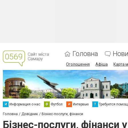
Головна
Нов
Оголошення
Афіша
Карта м
И
Информация о нас
Ф
Футбол
И
Интервью
Т
Требуется помощ
Головна
Довідник
Бізнес-послуги, фінанси
Бізнес-послуги, фінанси 