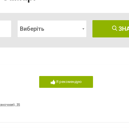
Виберіть
ЗН
Я рекомендую
аночная), 35