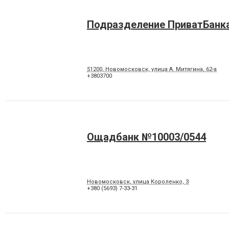
Подразделение ПриватБанк
51200, Новомосковск, улица А. Митягина, 62-а
+3803700
Ощадбанк №10003/0544
Новомосковск, улица Короленко, 3
+380 (5693) 7-33-31