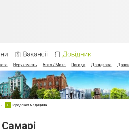
ини
Вакансії
Довідник
іста
Нерухомість
Авто / Мото
Погода
Довідкова
Дозві
ь
Г
Городская медицина
у Самарі