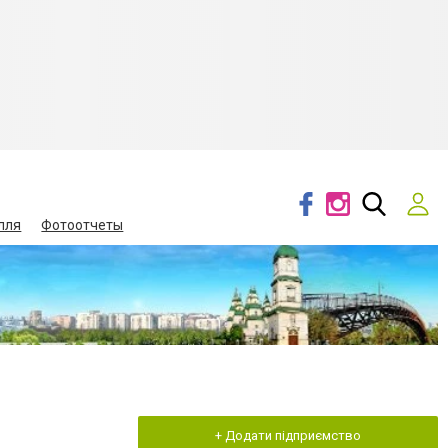
лля
Фотоотчеты
+ Додати підприємство