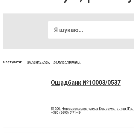
Сортувати:
за рейтингом
за переглядами
Ощадбанк №10003/0537
51200, Новомосковск, улица Комсомольская (Пал
+380 (5693) 7-71-49