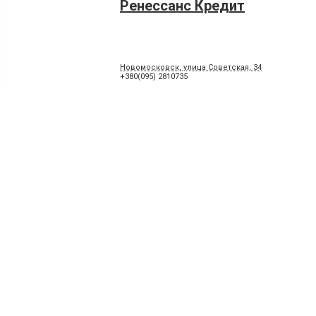
Ренессанс Кредит
Новомосковск, улица Советская, 34
+380(095) 2810735
АктаБанк
51200, Новомосковск, улица Советская (Гетьманск
+380 (569) 69-05-06