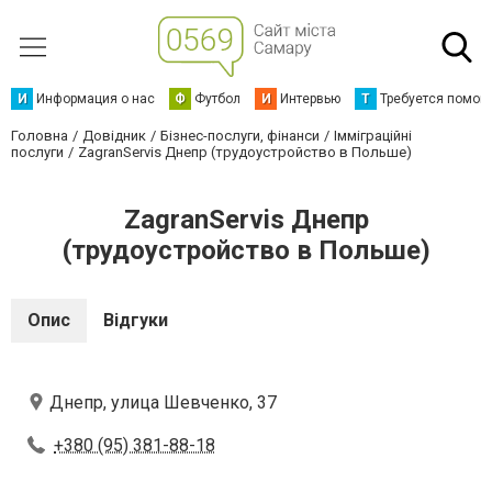
И
Информация о нас
Ф
Футбол
И
Интервью
Т
Требуется помощ
Головна
Довідник
Бізнес-послуги, фінанси
Імміграційні
послуги
ZagranServis Днепр (трудоустройство в Польше)
ZagranServis Днепр
(трудоустройство в Польше)
Опис
Відгуки
Днепр, улица Шевченко, 37
+380 (95) 381-88-18