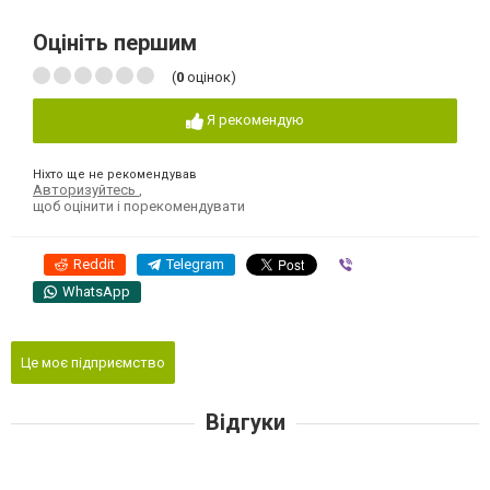
Оцініть першим
(
0
оцінок)
Я рекомендую
Ніхто ще не рекомендував
Авторизуйтесь
,
щоб оцінити і порекомендувати
Reddit
Telegram
Viber
WhatsApp
Це моє підприємство
Відгуки