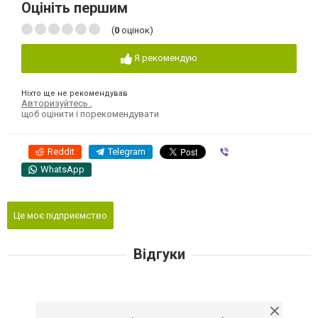
Оцініть першим
(
0
оцінок)
Я рекомендую
Ніхто ще не рекомендував
Авторизуйтесь
,
щоб оцінити і порекомендувати
Reddit
Telegram
Viber
WhatsApp
Це моє підприємство
Відгуки