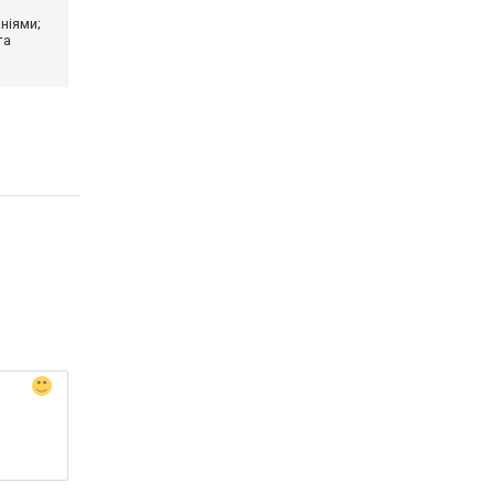
ніями;
та