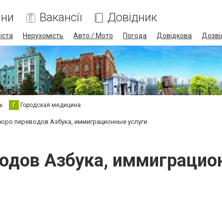
ини
Вакансії
Довідник
іста
Нерухомість
Авто / Мото
Погода
Довідкова
Дозві
ь
Г
Городская медицина
юро переводов Азбука, иммиграционные услуги
одов Азбука, иммиграцио