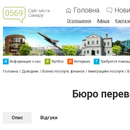
Головна
Нов
Оголошення
Афіша
Карта м
И
Информация о нас
Ф
Футбол
И
Интервью
Т
Требуется помощ
Головна
Довідник
Бізнес-послуги, фінанси
Імміграційні послуги
Б
Бюро перев
Опис
Відгуки