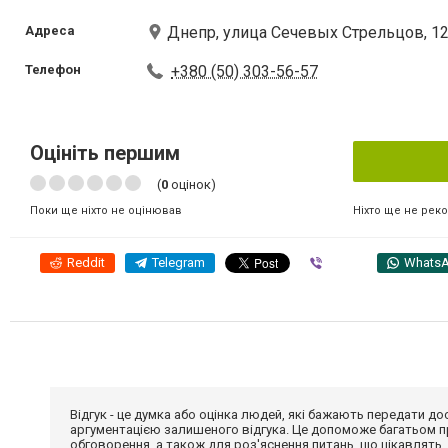
Адреса
Днепр, улица Сечевых Стрельцов, 1
Телефон
+380 (50) 303-56-57
Оцініть першим
(
0
оцінок)
Ніхто ще не рек
Поки ще ніхто не оцінював
Reddit
Telegram
Viber
Whats
Відгук - це думка або оцінка людей, які бажають передати 
аргументацією залишеного відгука. Це допоможе багатьом пр
обговорення, а також для роз'яснення питань, що цікавлять.