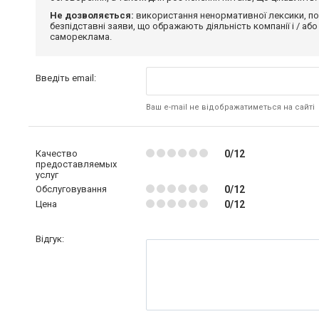
Не дозволяється:
використання ненормативної лексики, по
безпідставні заяви, що ображають діяльність компанії і / або
самореклама.
Введіть email:
Ваш e-mail не відображатиметься на сайті
Качество
0/12
предоставляемых
услуг
Обслуговування
0/12
Цена
0/12
Відгук: