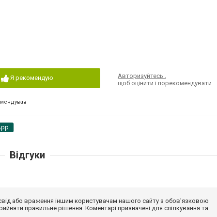
2
Авторизуйтесь
,
Я рекомендую
щоб оцінити і порекомендувати
омендував
App
Відгуки
досвід або враження іншим користувачам нашого сайту з обов'язковою
ийняти правильне рішення. Коментарі призначені для спілкування та