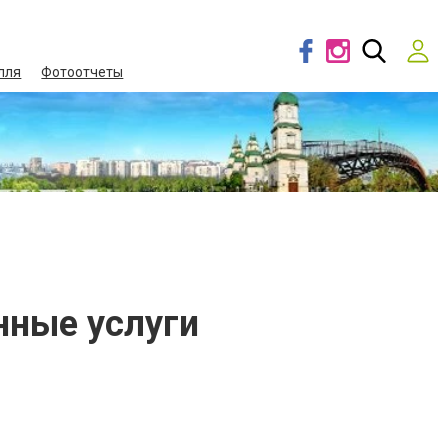
лля
Фотоотчеты
нные услуги