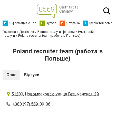
И
Информация о нас
Ф
Футбол
И
Интервью
Т
Требуется помощ
Головна
Довідник
Бізнес-послуги, фінанси
Імміграційні
послуги
Poland recruiter team (работа в Польше)
Poland recruiter team (работа в
Польше)
Опис
Відгуки
51200, Новомосковск, улица Гетьманская, 29
+380 (97) 589-09-06