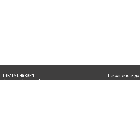
Реклама на сайті
Приєднуйтесь до 
Франшиза "CitySites"
З питань реклами:
Допускається цит
rek@citysites.ua
тексті обов'язко
розміщення прямо
абзацу в тексті 
Матеріали з плаш
"Політичні новини