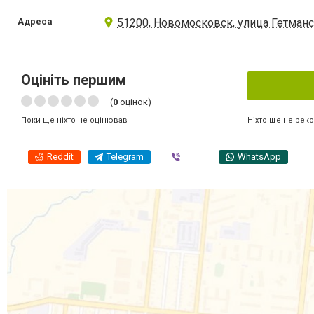
Адреса
51200, Новомосковск, улица Гетманс
Оцініть першим
(
0
оцінок)
Ніхто ще не рек
Поки ще ніхто не оцінював
Reddit
Telegram
Viber
WhatsApp