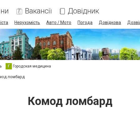
ини
Вакансії
Довідник
іста
Нерухомість
Авто / Мото
Погода
Довідкова
Дозві
ь
Г
Городская медицина
мод ломбард
Комод ломбард