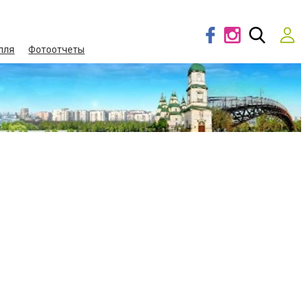
лля
Фотоотчеты