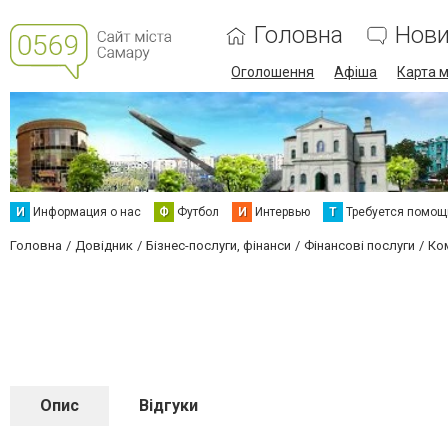
Головна
Нов
Оголошення
Афіша
Карта м
И
Информация о нас
Ф
Футбол
И
Интервью
Т
Требуется помощ
Головна
Довідник
Бізнес-послуги, фінанси
Фінансові послуги
Ко
Опис
Відгуки