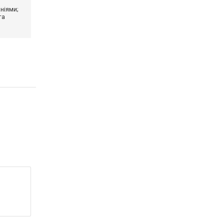
ніями;
та