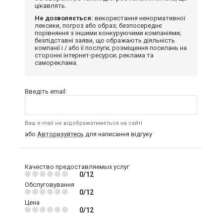
цікавлять.
Не дозволяється:
використання ненормативної
лексики, погроз або образ; безпосереднє
порівняння з іншими конкуруючими компаніями;
безпідставні заяви, що ображають діяльність
компанії і / або її послуги; розміщення посилань на
сторонні інтернет-ресурси; реклама та
самореклама.
Введіть email:
Ваш e-mail не відображатиметься на сайті
або
Авторизуйтесь
для написання відгуку
Качество предоставляемых услуг
0/12
Обслуговування
0/12
Цена
0/12