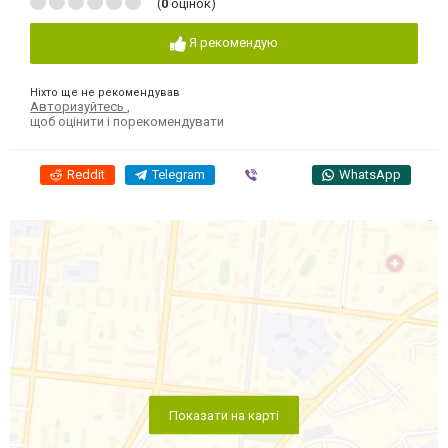
(
0
оцінок)
Я рекомендую
Ніхто ще не рекомендував
Авторизуйтесь
,
щоб оцінити і порекомендувати
Reddit
Telegram
Viber
WhatsApp
Показати на карті