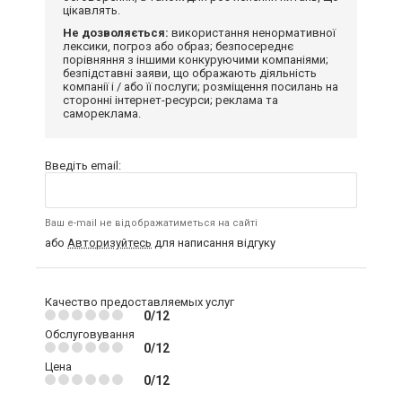
цікавлять.
Не дозволяється:
використання ненормативної
лексики, погроз або образ; безпосереднє
порівняння з іншими конкуруючими компаніями;
безпідставні заяви, що ображають діяльність
компанії і / або її послуги; розміщення посилань на
сторонні інтернет-ресурси; реклама та
самореклама.
Введіть email:
Ваш e-mail не відображатиметься на сайті
або
Авторизуйтесь
для написання відгуку
Качество предоставляемых услуг
0/12
Обслуговування
0/12
Цена
0/12