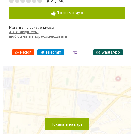
(
0
оцінок)
Я рекомендую
Ніхто ще не рекомендував
Авторизуйтесь
,
щоб оцінити і порекомендувати
Reddit
Telegram
Viber
WhatsApp
Показати на карті