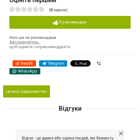
Оцініть першим
(
0
оцінок)
Я рекомендую
Ніхто ще не рекомендував
Авторизуйтесь
,
щоб оцінити і порекомендувати
Reddit
Telegram
Viber
WhatsApp
Це моє підприємство
Відгуки
Відгук - це думка або оцінка людей, які бажають