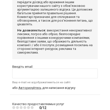
передати досвід або враження іншим
користувачам нашого сайту з обов'язковою
аргументацією залишеного відгука. Це допоможе
багатьом прийняти правильне рішення.
Коментарі призначені для спілкування та
обговорення, а також для роз'яснення питань, що
цікавлять.
Не дозволяється:
використання ненормативної
лексики, погроз або образ; безпосереднє
порівняння з іншими конкуруючими компаніями;
безпідставні заяви, що ображають діяльність
компанії і / або її послуги; розміщення посилань на
сторонні інтернет-ресурси; реклама та
самореклама.
Введіть email:
Ваш e-mail не відображатиметься на сайті
або
Авторизуйтесь
для написання відгуку
Качество предоставляемых услуг
0/12