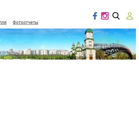
лля
Фотоотчеты