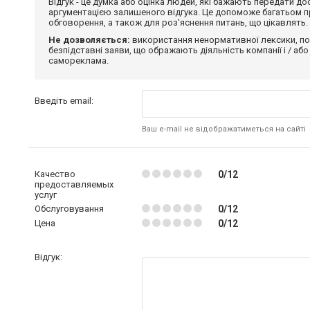
Відгук - це думка або оцінка людей, які бажають передати 
аргументацією залишеного відгука. Це допоможе багатьом пр
обговорення, а також для роз'яснення питань, що цікавлять.
Не дозволяється:
використання ненормативної лексики, по
безпідставні заяви, що ображають діяльність компанії і / або
самореклама.
Введіть email:
Ваш e-mail не відображатиметься на сайті
Качество
0/12
предоставляемых
услуг
Обслуговування
0/12
Цена
0/12
Відгук: