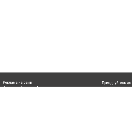
Реклама на сайті
Приєднуйтесь до 
Франшиза "CitySites"
З питань реклами:
Допускається цит
rek@citysites.ua
тексті обов'язко
розміщення прямо
абзацу в тексті 
Матеріали з плаш