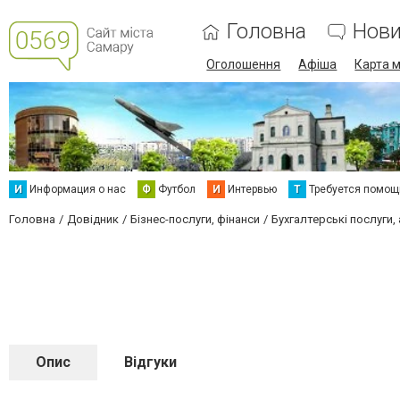
Головна
Нов
Оголошення
Афіша
Карта м
И
Информация о нас
Ф
Футбол
И
Интервью
Т
Требуется помощ
Головна
Довідник
Бізнес-послуги, фінанси
Бухгалтерські послуги,
Опис
Відгуки