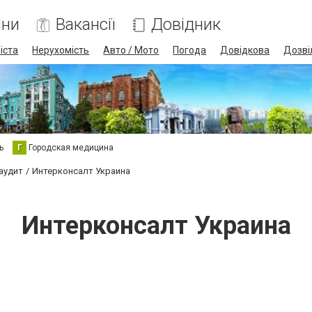
ини
Вакансії
Довідник
іста
Нерухомість
Авто / Мото
Погода
Довідкова
Дозві
ь
Г
Городская медицина
 аудит
Интерконсалт Украина
Интерконсалт Украина