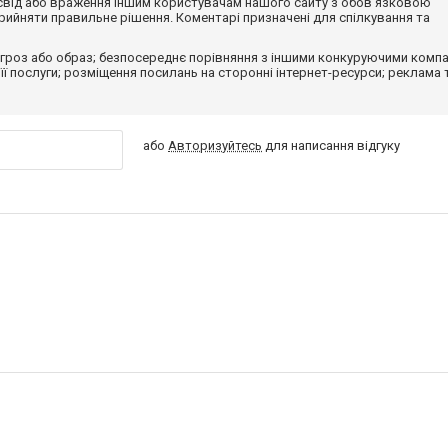
досвід або враження іншим користувачам нашого сайту з обов'язковою
ийняти правильне рішення. Коментарі призначені для спілкування та
гроз або образ; безпосереднє порівняння з іншими конкуруючими компа
 її послуги; розміщення посилань на сторонні інтернет-ресурси; реклама 
або
Авторизуйтесь
для написання відгуку