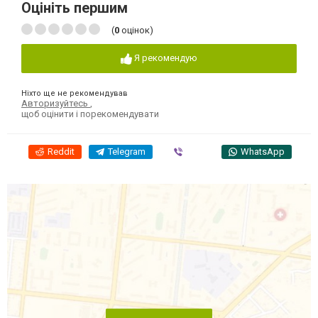
Оцініть першим
(
0
оцінок)
Я рекомендую
Ніхто ще не рекомендував
Авторизуйтесь
,
щоб оцінити і порекомендувати
Reddit
Telegram
Viber
WhatsApp