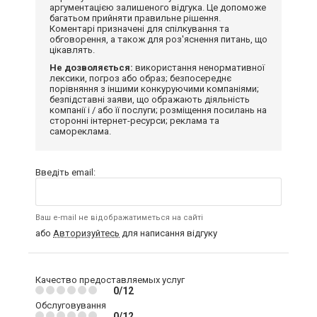
аргументацією залишеного відгука. Це допоможе
багатьом прийняти правильне рішення.
Коментарі призначені для спілкування та
обговорення, а також для роз'яснення питань, що
цікавлять.
Не дозволяється:
використання ненормативної
лексики, погроз або образ; безпосереднє
порівняння з іншими конкуруючими компаніями;
безпідставні заяви, що ображають діяльність
компанії і / або її послуги; розміщення посилань на
сторонні інтернет-ресурси; реклама та
самореклама.
Введіть email:
Ваш e-mail не відображатиметься на сайті
або
Авторизуйтесь
для написання відгуку
Качество предоставляемых услуг
0/12
Обслуговування
0/12