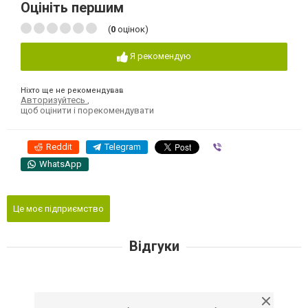
Оцініть першим
(
0
оцінок)
Я рекомендую
Ніхто ще не рекомендував
Авторизуйтесь
,
щоб оцінити і порекомендувати
Reddit
Telegram
Viber
WhatsApp
Це моє підприємство
Відгуки