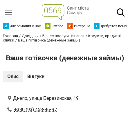
И
Информация о нас
Ф
Футбол
И
Интервью
Т
Требуется помощ
Головна
Довідник
Бізнес-послуги, фінанси
Кредити, кредитні
спілки
Ваша готівочка (денежные займы)
Ваша готівочка (денежные займы)
Опис
Відгуки
Днепр, улица Березинская, 19
+380 (93) 458-46-97