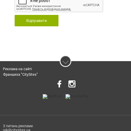
Відправити
Реклама на сайті
Франшиза "CitySites"
З питань реклами:
rek@citysites.ua