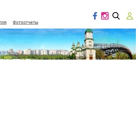
лля
Фотоотчеты