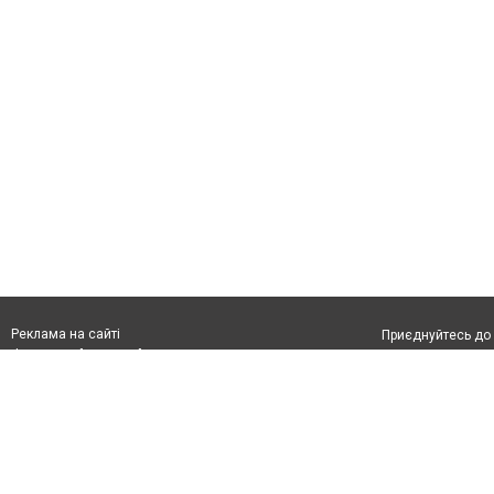
Реклама на сайті
Приєднуйтесь до 
Франшиза "CitySites"
З питань реклами:
Допускається цит
rek@citysites.ua
тексті обов'язко
розміщення прямо
абзацу в тексті 