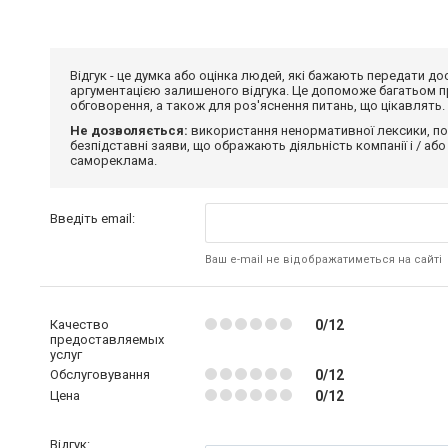
Відгук - це думка або оцінка людей, які бажають передати 
аргументацією залишеного відгука. Це допоможе багатьом пр
обговорення, а також для роз'яснення питань, що цікавлять.
Не дозволяється:
використання ненормативної лексики, по
безпідставні заяви, що ображають діяльність компанії і / або
самореклама.
Введіть email:
Ваш e-mail не відображатиметься на сайті
Качество
0/12
предоставляемых
услуг
Обслуговування
0/12
Цена
0/12
Відгук: