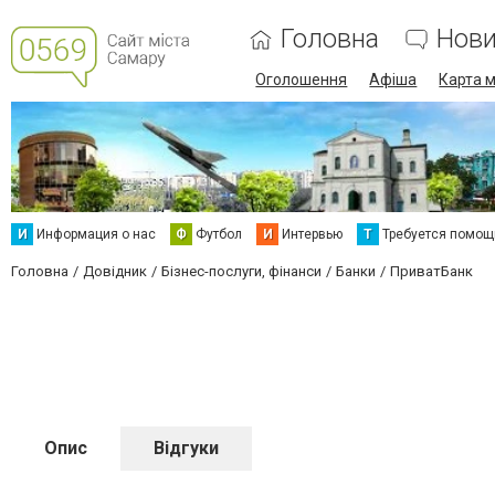
Головна
Нов
Оголошення
Афіша
Карта м
И
Информация о нас
Ф
Футбол
И
Интервью
Т
Требуется помощ
Головна
Довідник
Бізнес-послуги, фінанси
Банки
ПриватБанк
Опис
Відгуки