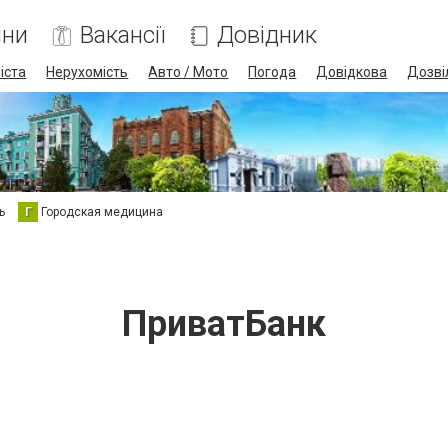
ини
Вакансії
Довідник
іста
Нерухомість
Авто / Мото
Погода
Довідкова
Дозві
ь
Г
Городская медицина
ПриватБанк