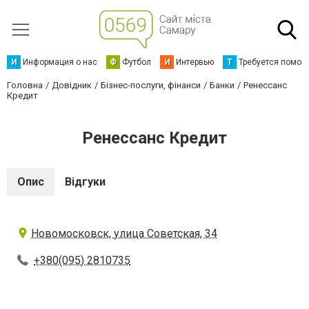
И
Информация о нас
Ф
Футбол
И
Интервью
Т
Требуется помощ
Головна
Довідник
Бізнес-послуги, фінанси
Банки
Ренессанс
Кредит
Ренессанс Кредит
Опис
Відгуки
Новомосковск, улица Советская, 34
+380(095) 2810735