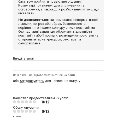
багатьом прийняти правильне рішення.
Коментарі призначені для спілкування та
обговорення, а також для роз'яснення питань, що
цікавлять.
Не дозволяється:
використання ненормативної
лексики, погроз або образ; безпосереднє
порівняння з іншими конкуруючими компаніями;
безпідставні заяви, що ображають діяльність
компанії і / або її послуги; розміщення посилань на
сторонні інтернет-ресурси; реклама та
самореклама.
Введіть email:
Ваш e-mail не відображатиметься на сайті
або
Авторизуйтесь
для написання відгуку
Качество предоставляемых услуг
0/12
Обслуговування
0/12
Цена