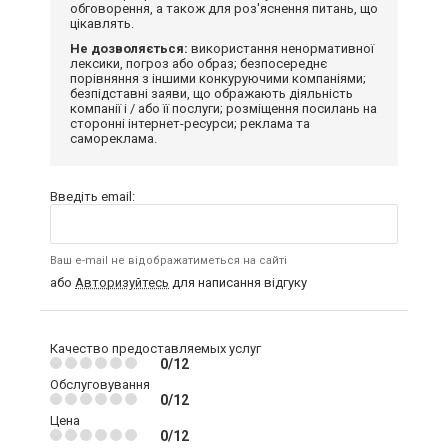
обговорення, а також для роз'яснення питань, що
цікавлять.
Не дозволяється:
використання ненормативної
лексики, погроз або образ; безпосереднє
порівняння з іншими конкуруючими компаніями;
безпідставні заяви, що ображають діяльність
компанії і / або її послуги; розміщення посилань на
сторонні інтернет-ресурси; реклама та
самореклама.
Введіть email:
Ваш e-mail не відображатиметься на сайті
або
Авторизуйтесь
для написання відгуку
Качество предоставляемых услуг
0/12
Обслуговування
0/12
Цена
0/12