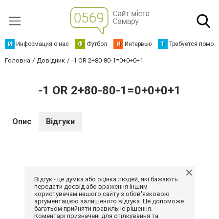
И
Информация о нас
Ф
Футбол
И
Интервью
Т
Требуется помощ
Головна
Довідник
-1 OR 2+80-80-1=0+0+0+1
-1 OR 2+80-80-1=0+0+0+1
Опис
Відгуки
Відгук - це думка або оцінка людей, які бажають
передати досвід або враження іншим
користувачам нашого сайту з обов'язковою
аргументацією залишеного відгука. Це допоможе
багатьом прийняти правильне рішення.
Коментарі призначені для спілкування та