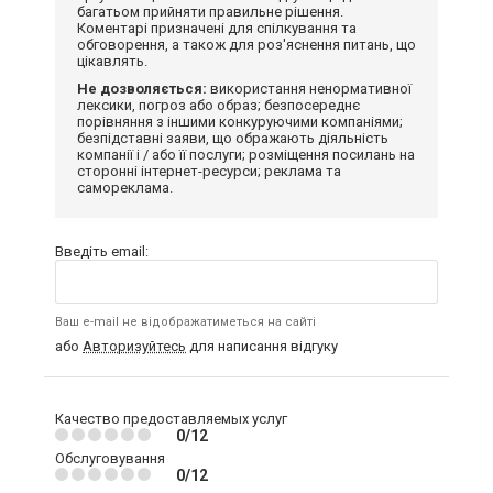
багатьом прийняти правильне рішення.
Коментарі призначені для спілкування та
обговорення, а також для роз'яснення питань, що
цікавлять.
Не дозволяється:
використання ненормативної
лексики, погроз або образ; безпосереднє
порівняння з іншими конкуруючими компаніями;
безпідставні заяви, що ображають діяльність
компанії і / або її послуги; розміщення посилань на
сторонні інтернет-ресурси; реклама та
самореклама.
Введіть email:
Ваш e-mail не відображатиметься на сайті
або
Авторизуйтесь
для написання відгуку
Качество предоставляемых услуг
0/12
Обслуговування
0/12