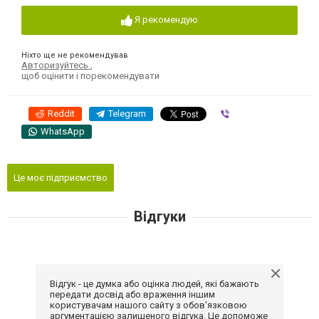
Я рекомендую
Ніхто ще не рекомендував
Авторизуйтесь
,
щоб оцінити і порекомендувати
Reddit
Telegram
Viber
WhatsApp
Це моє підприємство
Відгуки
Відгук - це думка або оцінка людей, які бажають
передати досвід або враження іншим
користувачам нашого сайту з обов'язковою
аргументацією залишеного відгука. Це допоможе