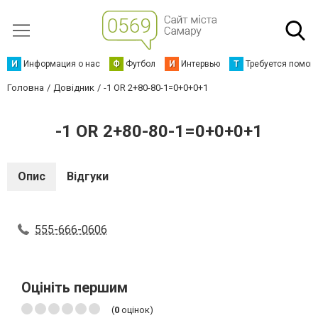
И
Информация о нас
Ф
Футбол
И
Интервью
Т
Требуется помощ
Головна
Довідник
-1 OR 2+80-80-1=0+0+0+1
-1 OR 2+80-80-1=0+0+0+1
Опис
Відгуки
555-666-0606
Оцініть першим
(
0
оцінок)