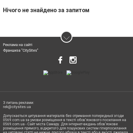
Нічого не знайдено за запитом
Реклама на сайті
Франшиза "CitySites"
З питань реклами:
rek@citysites.ua
Допускається цитування матеріалів без отримання попередньої згоди
0569.com.ua за умови розміщення в тексті обов'язкового посилання на
0569.com.ua - Сайт міста Самару. Для інтернет-видань обов'язкове
розміщення прямого, відкритого для пошукових систем гіперпосилання
на цитовані статті не нижче другого абзацу в тексті або в якості джерела.