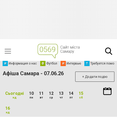
И
Информация о нас
Ф
Футбол
И
Интервью
Т
Требуется помощ
Афіша Самара - 07.06.26
+ Додати подію
Сьогодні
10
11
12
13
14
15
нд
пн
вт
ср
чт
пт
сб
16
нд