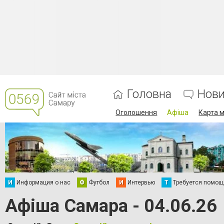
Головна
Нов
Оголошення
Афіша
Карта м
И
Информация о нас
Ф
Футбол
И
Интервью
Т
Требуется помощ
Афіша Самара - 04.06.26