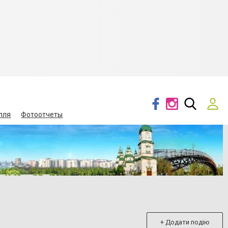
лля
Фотоотчеты
+ Додати подію