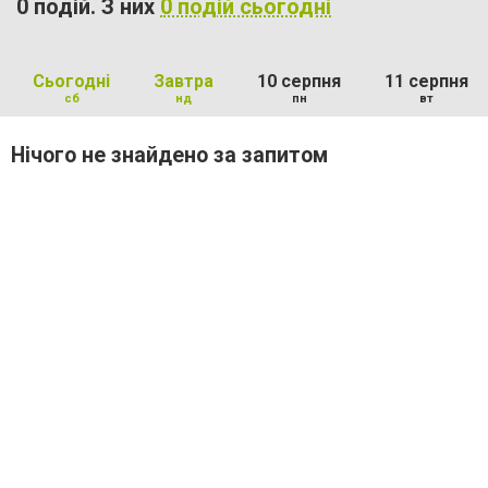
0 подій. З них
0 подій сьогодні
Сьогодні
Завтра
10 серпня
11 серпня
сб
нд
пн
вт
Нічого не знайдено за запитом