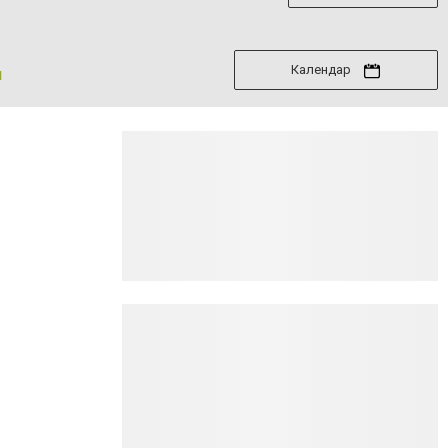
Календар
я