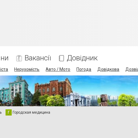
ини
Вакансії
Довідник
іста
Нерухомість
Авто / Мото
Погода
Довідкова
Дозві
ь
Г
Городская медицина