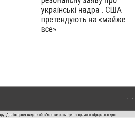
резонансну заяву про
українські надра . США
претендують на «майже
все»
ару. Для інтернет-видань обов'язкове розміщення прямого, відкритого для
лама" публікуються на правах реклами.