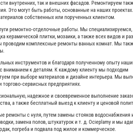
части внутренних, так и внешних фасадов. Ремонтируем так
я. Это могут быть работы, основанные на наших проектах
атериалов собственных или порученных клиентом.
луги ремонтно-отделочные работы. Мы специализируемся,
адка керамической плитки, мозаики, а также всех видов и р
Мы проводим комплексные ремонты ванных комнат. Мы так
ы.
ьных инструментов и благодаря полученному опыту наши
с вниманием к деталям. К каждому клиенту мы подходим
туем при выборе материалов и дизайне интерьера. Мы вы
 и торгово-сервисных предприятиях.
иональную, надежное и своевременное выполнение заказ
ства, а также бесплатный выезд к клиенту и ценовой полит
е ремонты с нуля, путем замены стояков водоснабжения 
водки, замена полов, штукатурок и т. д. Ocieplamy и мы ад
рдак, погреба и подвала под жилое и коммерческое.