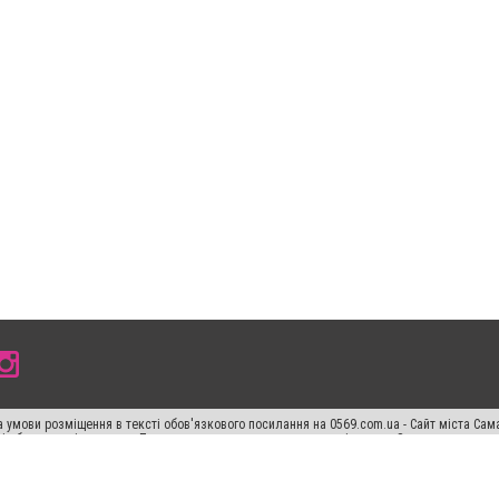
 умови розміщення в тексті обов'язкового посилання на 0569.com.ua - Сайт міста Сам
сті або в якості джерела. Порушення виняткових прав переслідується Законом.
ський спецпроєкт", "Політичні новини", "Пресреліз", "PR", "Офіційно", "Політична рек