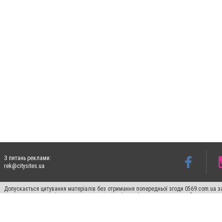
З питань реклами:
rek@citysites.ua
Допускається цитування матеріалів без отримання попередньої згоди 0569.com.ua за
пошукових систем гіперпосилання на цитовані статті не нижче другого абзацу в тек
Матеріали з плашками "Новини компаній", "Промо", "Партнерський матеріал", "Партнер