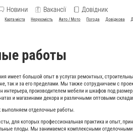
Новини
Вакансії
Довідник
Карта міста
Нерухомість
Авто / Мото
Погода
Довідкова
Д
ные работы
ия имеет большой опыт в услугах ремонтных, строительны
не, так и за его пределами. Мы также сотрудничаем с про
 интерьера, производителем мебели и шкафов под размер
натах и магазинами декора и различными оптовыми склада
к выполняем отделочные работы.
исты, для которых профессиональная практика и опыт, при
ьные плоды. Мы занимаемся комплексными отделочными