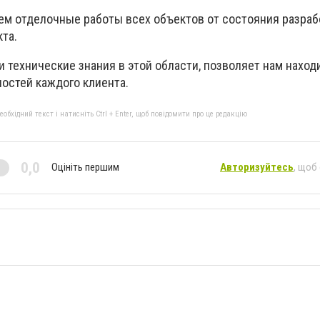
м отделочные работы всех объектов от состояния разраб
та.
 технические знания в этой области, позволяет нам нахо
остей каждого клиента.
бхідний текст і натисніть Ctrl + Enter, щоб повідомити про це редакцію
0,0
Оцініть першим
Авторизуйтесь
, щоб