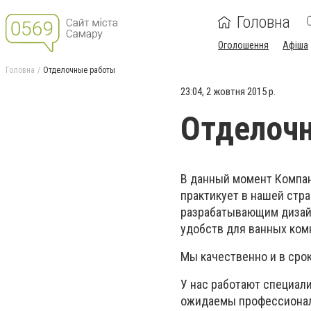
Головна
Оголошення
Афіша
Головна
Отделочные работы
23:04, 2 жовтня 2015 р.
Отделоч
В данный момент Компан
практикует в нашей стра
разрабатывающим дизайн
удобств для ванных ком
Мы качественно и в сро
У нас работают специал
ожидаемы профессионал