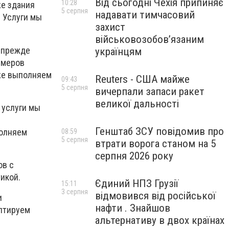
Від сьогодні Чехія припиняє
10:28
же здания
5 серпня
надавати тимчасовий
. Услуги мы
захист
військовозобов’язаним
 прежде
українцям
азмеров
же выполняем
Reuters - США майже
09:43
5 серпня
вичерпали запаси ракет
великої дальності
 услуги мы
Генштаб ЗСУ повідомив про
полняем
08:59
5 серпня
втрати ворога станом на 5
серпня 2026 року
ов с
икой.
Єдиний НПЗ Грузії
15:11
3 серпня
відмовився від російської
и
нафти . Знайшов
аптируем
альтернативу в двох країнах