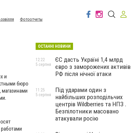
озвілля
Фотоотчеты
ОСТАННІ НОВИНИ
ЄС дасть Україні 1,4 млрд
12:22
5 серпня
євро з заморожених активів
РФ після нічної атаки
х и
ектными бюро
Під ударами один з
, магазинами
11:25
5 серпня
найбільших розподільчих
ми.
центрів Wildberries та НПЗ .
Безпілотники масовано
атакували росію
носят
 работами