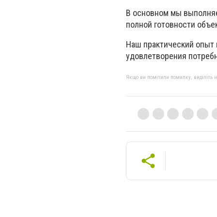
В основном мы выполняе
полной готовности объек
Наш практический опыт и
удовлетворения потребн
Якщо ви помітили помилку, виділіть нео