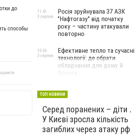
отки до
Росія зруйнувала 37 АЗК
11:41
3 серпня
"Нафтогазу" від початку
року – частину атакували
дить способы
повторно
Ефективне тепло та сучасні
10:56
3 серпня
технології: де обрати
обладнання для дому й
бізнесу
 оцінити
НОВИНИ КОМПАНІЙ
ТОП НОВИНИ
Серед поранених – діти .
У Києві зросла кількість
загиблих через атаку рф