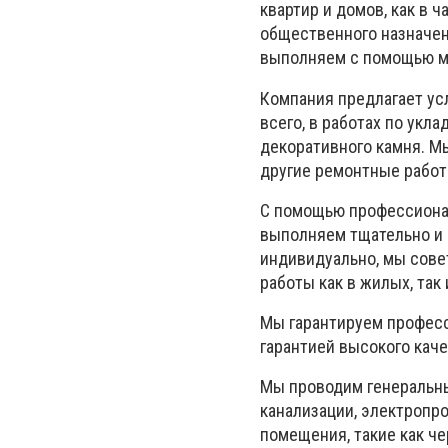
квартир и домов, как в 
общественного назначени
выполняем с помощью м
Компания предлагает ус
всего, в работах по укл
декоративного камня. 
другие ремонтные работ
С помощью профессионал
выполняем тщательно и 
индивидуально, мы сове
работы как в жилых, так
Мы гарантируем професс
гарантией высокого каче
Мы проводим генеральны
канализации, электропро
помещения, такие как че