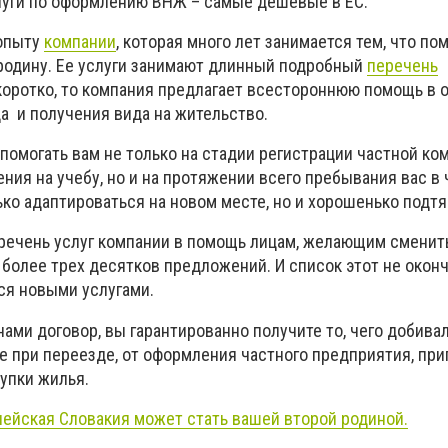
слуги по оформлению ВНЖ – самые дешевые в ЕС.
 опыту
компании
, которая много лет занимается тем, что п
родину. Ее услуги занимают длинный подробный
перечень
 коротко, то компания предлагает всестороннюю помощь в
а и получения вида на жительство.
омогать вам не только на стадии регистрации частной ко
ния на учебу, но и на протяжении всего пребывания вас в 
ко адаптироваться на новом месте, но и хорошенько подтя
речень услуг компании в помощь лицам, желающим сменит
 более трех десятков предложений. И список этот не окон
ся новыми услугами.
нами договор, вы гарантированно получите то, чего добива
 при переезде, от оформления частного предприятия, при
упки жилья.
пейская Словакия может стать вашей второй родиной.