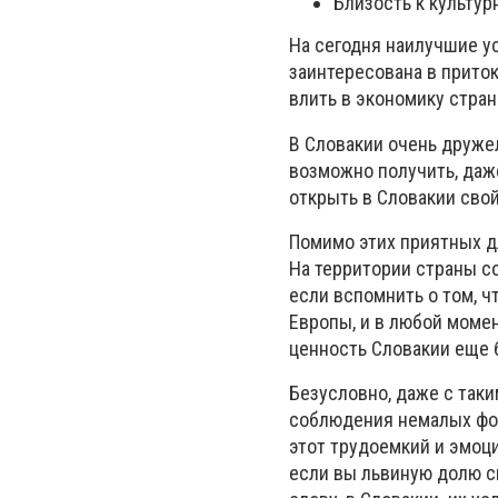
Близость к культу
На сегодня наилучшие у
заинтересована в приток
влить в экономику стра
В Словакии очень друже
возможно получить, даж
открыть в Словакии свой
Помимо этих приятных дл
На территории страны с
если вспомнить о том, ч
Европы, и в любой момен
ценность Словакии еще 
Безусловно, даже с так
соблюдения немалых фор
этот трудоемкий и эмоц
если вы львиную долю с