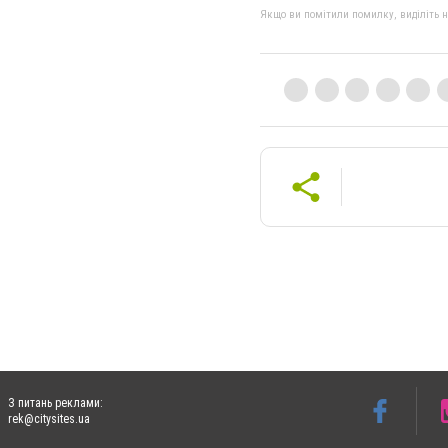
Якщо ви помітили помилку, виділіть нео
З питань реклами:
rek@citysites.ua