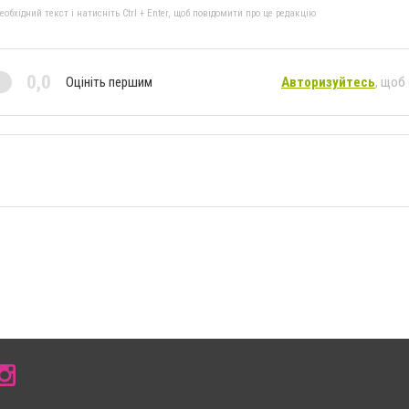
бхідний текст і натисніть Ctrl + Enter, щоб повідомити про це редакцію
0,0
Оцініть першим
Авторизуйтесь
, щоб