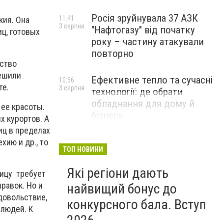
Росія зруйнувала 37 АЗК
11:41
кия. Она
3 серпня
"Нафтогазу" від початку
ц, готовых
року – частину атакували
повторно
ьство
решили
Ефективне тепло та сучасні
10:56
те.
3 серпня
технології: де обрати
обладнання для дому й
 ее красоты.
бізнесу
 курортов. А
иц в пределах
НОВИНИ КОМПАНІЙ
хию и др., то
ТОП НОВИНИ
Які регіони дають
ницу требует
равок. Но и
найвищий бонус до
довольствие,
конкурсного бала. Вступ
 людей. К