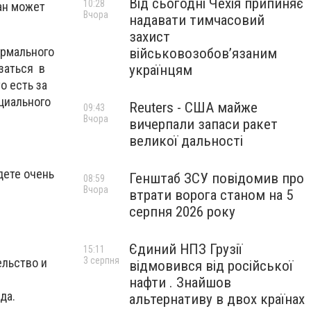
Від сьогодні Чехія припиняє
10:28
ан может
Вчора
надавати тимчасовий
захист
ормального
військовозобов’язаним
заться в
українцям
о есть за
циального
Reuters - США майже
09:43
Вчора
вичерпали запаси ракет
великої дальності
дете очень
Генштаб ЗСУ повідомив про
08:59
Вчора
втрати ворога станом на 5
серпня 2026 року
Єдиний НПЗ Грузії
15:11
3 серпня
ельство и
відмовився від російської
нафти . Знайшов
да.
альтернативу в двох країнах