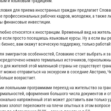
рным и языковым традициям.
словия для приема иностранных граждан предлагает Слова
е профессиональных рабочих кадров, молодежи, а также ли
ны финансовые инвестиции.
любно относятся к иностранцам. Временный вид на жител
е если просто посещаешь языковые курсы. Ну а если вы 
 бизнес, вам окажут всяческую поддержку, только работай
я эмигрантов особенностей, Словакию стоит выбрать и за
осредоточено немало термальных источников, горнолыжных
то для жителей этой маленькой страны не существует гран
т можно отправиться на экскурсии в соседние Австрию, Че
больше возрастает.
ими лояльными программами переезд на жительство за гра
мальностей, оформления большого числа документов и сп
ионально напряжённый этап может доставить вам только у
воих хлопот переложите на плечи опытных в этом вопросе