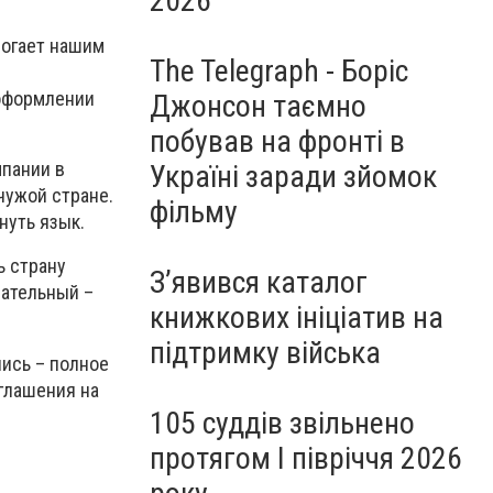
2026
омогает нашим
The Telegraph - Боріс
 оформлении
Джонсон таємно
побував на фронті в
мпании в
Україні заради зйомок
чужой стране.
фільму
нуть язык.
ь страну
З’явився каталог
чательный –
книжкових ініціатив на
підтримку війська
лись – полное
глашения на
105 суддів звільнено
протягом I півріччя 2026