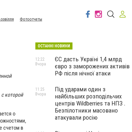
озвілля
Фотоотчеты
ОСТАННІ НОВИНИ
ЄС дасть Україні 1,4 млрд
12:22
Вчора
євро з заморожених активів
РФ після нічної атаки
енной
Під ударами один з
11:25
Вчора
 с которой
найбільших розподільчих
центрів Wildberries та НПЗ .
Безпілотники масовано
ается о
атакували росію
можностями,
е счетом в