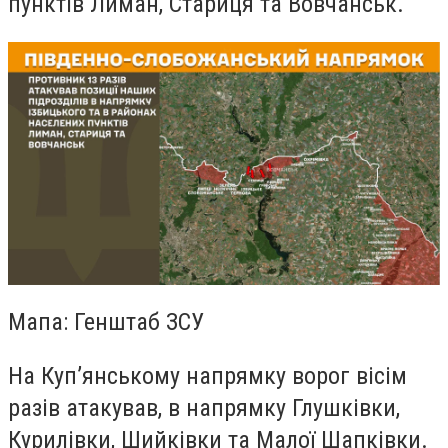
пунктів Лиман, Стариця та Вовчанськ.
Мапа: Генштаб ЗСУ
На Куп’янському напрямку ворог вісім
разів атакував, в напрямку Глушківки,
Курилівки, Шийківки та Малої Шапківки.