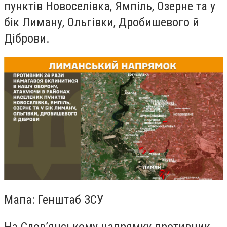
пунктів Новоселівка, Ямпіль, Озерне та у
бік Лиману, Ольгівки, Дробишевого й
Діброви.
Мапа: Генштаб ЗСУ
На Слов’янському напрямку противник