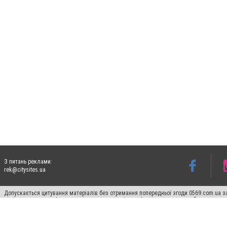
З питань реклами:
rek@citysites.ua
Допускається цитування матеріалів без отримання попередньої згоди 0569.com.ua за
пошукових систем гіперпосилання на цитовані статті не нижче другого абзацу в тек
Матеріали з плашками "Новини компаній", "Промо", "Партнерський матеріал", "Партнер