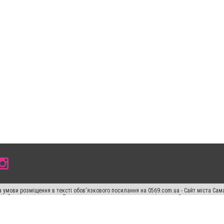
 умови розміщення в тексті обов'язкового посилання на 0569.com.ua - Сайт міста Сам
сті або в якості джерела. Порушення виняткових прав переслідується Законом.
ський спецпроєкт", "Політичні новини", "Пресреліз", "PR", "Офіційно", "Політична рек