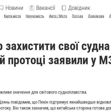
Новини
Вакансії
Довідник
Карта міста
Нерухомість
Авто / Мото
Погода
Довідкова
Д
 захистити свої судна
й протоці заявили у М
ажливе значення для світового судноплавства.
Цзянь повідомив, що Пекін підтримує якнайшвидше відновл
отоку. Він також зазначив, що китайська сторона готова д