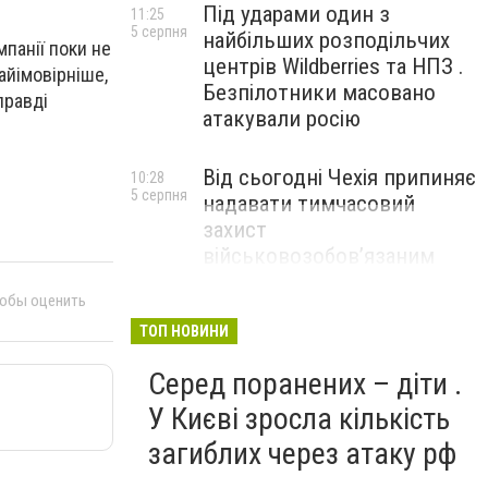
Під ударами один з
11:25
5 серпня
найбільших розподільчих
мпанії поки не
центрів Wildberries та НПЗ .
айімовірніше,
Безпілотники масовано
правді
атакували росію
Від сьогодні Чехія припиняє
10:28
5 серпня
надавати тимчасовий
захист
військовозобов’язаним
українцям
тобы оценить
ТОП НОВИНИ
Серед поранених – діти .
У Києві зросла кількість
загиблих через атаку рф