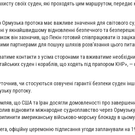
ахисту своїх суден, які проходять цим маршрутом, передає
о Ормузька протока має важливе значення для світового с
лені у якнайшвидшому відновленні безпечного та безперешк
кож він зазначив, що Пекін готовий співпрацювати із заці
ими партнерами для пошуку шляхів розв’язання цього пита
уватиме контакти з усіма сторонами та вживатиме необхідни
тайських суден і кораблів, що ходять під прапором КНР», —
уточнив, чи стосуються озвучені гарантії безпеки суден ін
узьку протоку.
ляв, що США та Іран досягли домовленості про завершення
волив відновити міжнародне судноплавство через Ормузьку
ипинити американську військово-морську блокаду в цьому 
era, офіційну церемонію підписання угоди запланували на 1