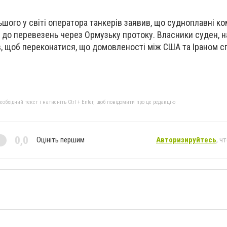
шого у світі оператора танкерів заявив, що судноплавні ко
до перевезень через Ормузьку протоку. Власники суден, н
в, щоб переконатися, що домовленості між США та Іраном с
бхідний текст і натисніть Ctrl + Enter, щоб повідомити про це редакцію
0,0
Оцініть першим
Авторизируйтесь
, ч