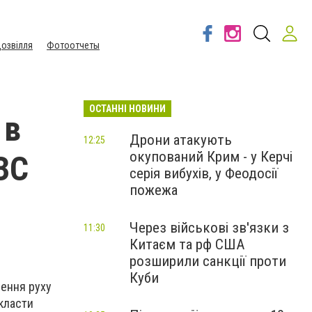
озвілля
Фотоотчеты
ОСТАННІ НОВИНИ
 в
Дрони атакують
12:25
окупований Крим - у Керчі
ЗС
серія вибухів, у Феодосії
пожежа
Через військові зв'язки з
11:30
Китаєм та рф США
розширили санкції проти
Куби
ення руху
окласти