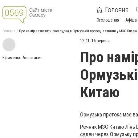
Головна
Оголошення
Афіша
Головна
Про намір захистити свої судна в Ормузькій протоці заявили у МЗС Китаю
12:41, 16 червня
Про намір
Ефименко Анастасия
Ормузькі
Китаю
Ормузька протока має в
Речник МЗС Китаю Лінь 
суден через Ормузьку пр