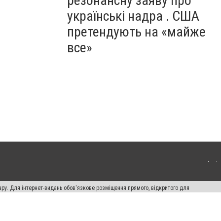
резонансну заяву про
українські надра . США
претендують на «майже
все»
ару. Для інтернет-видань обов'язкове розміщення прямого, відкритого для
лама" публікуються на правах реклами.