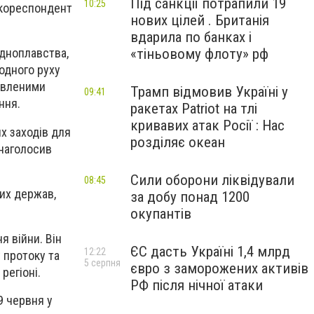
Під санкції потрапили 19
10:25
 кореспондент
нових цілей . Британія
вдарила по банках і
«тіньовому флоту» рф
удноплавства,
одного руху
кавленими
Трамп відмовив Україні у
09:41
ння.
ракетах Patriot на тлі
кривавих атак Росії : Нас
х заходів для
розділяє океан
 наголосив
Сили оборони ліквідували
08:45
ших держав,
за добу понад 1200
окупантів
 війни. Він
ЄС дасть Україні 1,4 млрд
12:22
 протоку та
5 серпня
євро з заморожених активів
регіоні.
РФ після нічної атаки
9 червня у