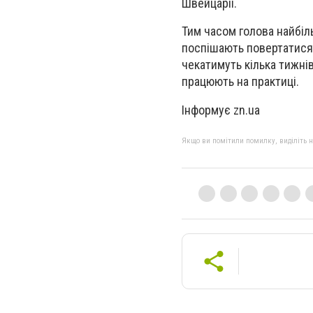
Швейцарії.
Тим часом голова найбіль
поспішають повертатися 
чекатимуть кілька тижні
працюють на практиці.
Інформує zn.ua
Якщо ви помітили помилку, виділіть нео