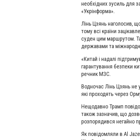
необхідних зусиль для з
«Укрінформа».
Лінь Цзянь наголосив, щ
тому всі країни зацікав
суден цим маршрутом. Та
державами та міжнародн
«Китай і надалі підтрим
гарантування безпеки ки
речник МЗС.
Водночас Лінь Цзянь не 
які проходять через Орм
Нещодавно Трамп повідом
також зазначив, що доз
розпорядився негайно пр
Як повідомляли в Al Jaze